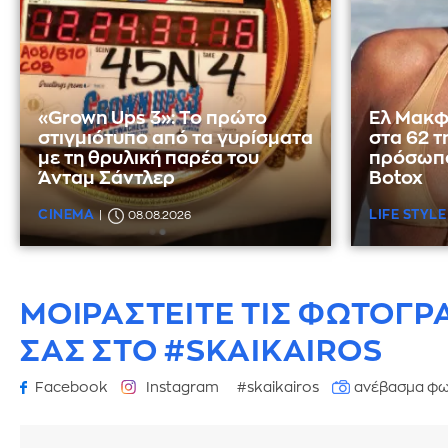
«Grown Ups 3»: Το πρώτο
Ελ Μακφ
στιγμιότυπο από τα γυρίσματα
στα 62 τ
με τη θρυλική παρέα του
πρόσωπο
Άνταμ Σάντλερ
Botox
CINEMA
LIFE STYLE
08.08.2026
ΜΟΙΡΑΣΤΕΙΤΕ ΤΙΣ ΦΩΤΟΓΡ
ΣΑΣ ΣΤΟ #SKAIKAIROS
Facebook
Instagram
#skaikairos
ανέβασμα φω