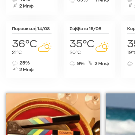
69%
1 Μπφ
Τύνιδα
2 Μπφ
Παρασκευή 14/08
Σάββατο 15/08
Κυρ
36°C
35°C
3
21°C
20°C
19°
25%
9%
2 Μπφ
2 Μπφ