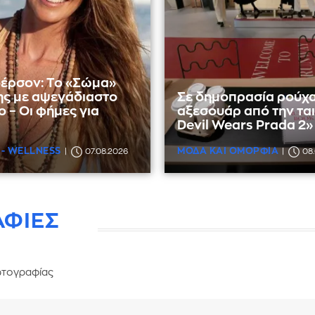
έρσον: Το «Σώμα»
ης με αψεγάδιαστο
Σε δημοπρασία ρούχα
 – Οι φήμες για
αξεσουάρ από την ται
Devil Wears Prada 2»
 - WELLNESS
ΜΟΔΑ ΚΑΙ ΟΜΟΡΦΙΑ
07.08.2026
08
ΑΦΙΕΣ
τογραφίας