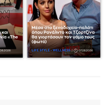
Μέσα στο ξενοδοχείο-παλάτι
 και
όπου Ρονάλντο και Τζορτζίνα
νία «The
θα γιορτάσουν τον γάμο τους
(φωτό)
LIFE STYLE - WELLNESS
.08.2026
07.08.2026