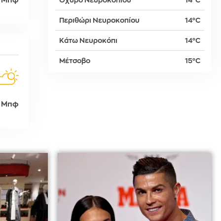
 Μπφ
Οχυρό Νευροκοπίου
14°C
Περιθώρι Νευροκοπίου
14°C
δη
Κάτω Νευροκόπι
14°C
Μέτσοβο
15°C
ρτη
 Μπφ