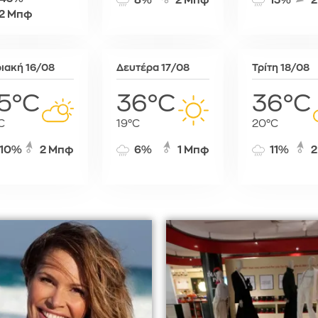
8%
2 Μπφ
13%
2
Σόφια
2 Μπφ
Στοκχόλμη
Στουτγκάρ
Ταλίν
ιακή 16/08
Δευτέρα 17/08
Τρίτη 18/08
Τίρανα
5°C
36°C
36°C
Φραγκφού
C
19°C
20°C
10%
2 Μπφ
6%
1 Μπφ
11%
2