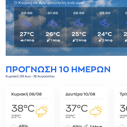
Ο Καιρός σε Αργυρούπολη ανά ώρα
Πάρος
Σαν Χοσέ
Ντουσάνμπε
Πάτμος
Σαντιάγο
Ντόχα
00:00
01:00
02:00
03:00
Ρόδος
Σάντο Ντομίνγκο
Ουλάν Μπατόρ
Σαντορίνη
Σιάτλ
Πεκίνο
Σέριφος
Σικάγο
Πιονγκγιάνγκ
27°C
26°C
25°C
24°C
Σίκινος
Σούκρε
Πορτ Μόρεσμπι
1 Μπφ
1 Μπφ
2 Μπφ
2 Μπφ
Σίφνος
Τεγκουσιγκάλπα
Ριάντ
Σύμη
Τζορτζτάουν
Ρίγα
Τήλος
Τορόντο
Σάνα
ΠΡΟΓΝΩΣΗ 10 ΗΜΕΡΩΝ
Τήνος
Σεούλ
Φολέγανδρος
Σιγκαπούρη
Κυριακή 09 Αυγ - 18 Αυγούστου
Χάλκη
Ταϊπέι
Ταναναρίβη
Κυριακή 09/08
Δευτέρα 10/08
Τρί
Τασκένδη
Τεχεράνη
38°C
37°C
3
Τζακάρτα
23°C
22°C
22°
Τιφλίδα
Τόκιο
48%