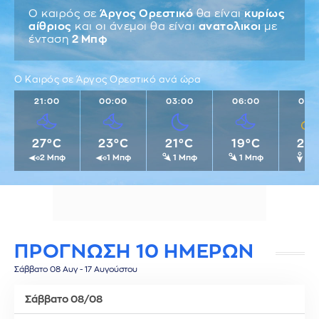
Ο καιρός σε
Άργος Ορεστικό
θα είναι
κυρίως
αίθριος
και οι άνεμοι θα είναι
ανατολικοι
με
ένταση
2 Μπφ
Ο Καιρός σε Άργος Ορεστικό ανά ώρα
21:00
00:00
03:00
06:00
09:
27°C
23°C
21°C
19°C
22
2 Μπφ
1 Μπφ
1 Μπφ
1 Μπφ
1 
ΠΡΟΓΝΩΣΗ 10 ΗΜΕΡΩΝ
Σάββατο 08 Αυγ - 17 Αυγούστου
Σάββατο 08/08