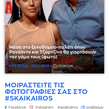
Μέσα στο ξενοδοχείο-παλάτι όπου
Ρονάλντο και Τζορτζίνα θα γιορτάσουν
τον γάμο τους (φωτό)
LIFE STYLE - WELLNESS
07.08.2026
ΜΟΙΡΑΣΤΕΙΤΕ ΤΙΣ
ΦΩΤΟΓΡΑΦΙΕΣ
ΣΑΣ ΣΤΟ
#SKAIKAIROS
Facebook
Instagram
#skaikairos
ανέβασμα