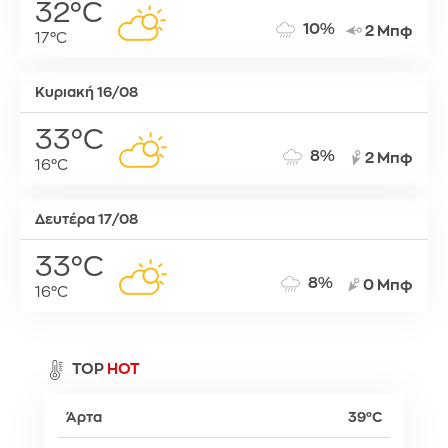
32°C
10%
2 Μπφ
17°C
Κυριακή 16/08
33°C
8%
2 Μπφ
16°C
Δευτέρα 17/08
33°C
8%
0 Μπφ
16°C
TOP
HOT
Άρτα
39°C