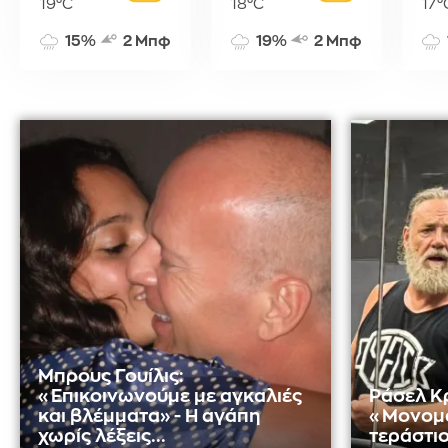
19°C
18°C
17°
15%
2 Μπφ
19%
2 Μπφ
Μπρους Γουίλις:
«Επικοινωνούμε με αγκαλιές
Ράσελ Κ
και βλέμματα» - Η αγάπη
«Μονομά
χωρίς λέξεις...
τεράστιο