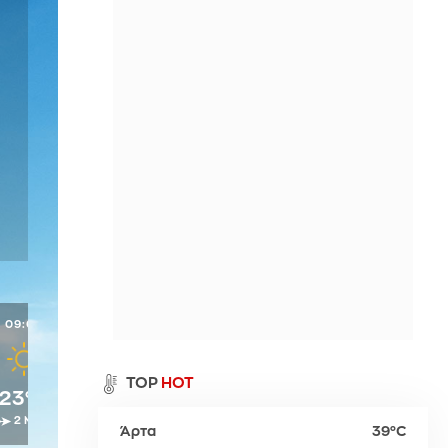
Περιθώρι
η
Παλαιό Φάληρο
Σπέτσες
Νευροκοπίου
ι
Ύδρα
Προσοτσάνη
Χρυσούπολη
09:00
10:00
11:00
12:00
13:00
α
TOP
HOT
23°C
27°C
29°C
31°C
32°C
2 Μπφ
2 Μπφ
2 Μπφ
2 Μπφ
2 Μπφ
Άρτα
39°C
ρ