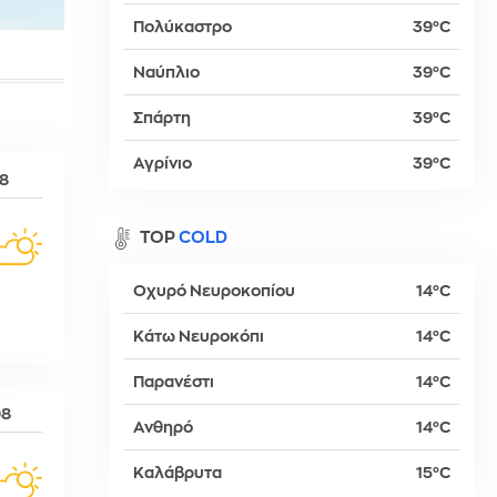
Πολύκαστρο
39°C
Ναύπλιο
39°C
βα
Σπάρτη
39°C
Αγρίνιο
39°C
08
TOP
COLD
Οχυρό Νευροκοπίου
14°C
Κάτω Νευροκόπι
14°C
Παρανέστι
14°C
δη
08
Ανθηρό
14°C
Καλάβρυτα
15°C
ρτη