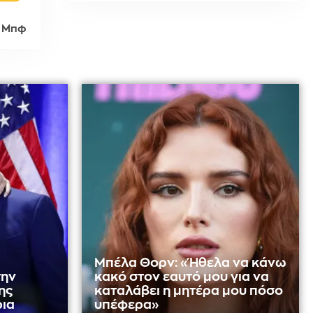
 Μπφ
Μπέλα Θορν: «Ήθελα να κάνω
την
κακό στον εαυτό μου για να
ης
καταλάβει η μητέρα μου πόσο
ρια
υπέφερα»