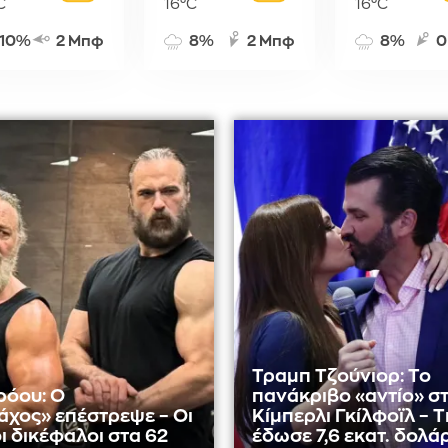
C
16°C
16°C
10%
2 Μπφ
8%
2 Μπφ
8%
0
Τραμπ Τζούνιορ: Το
ρόου: Ο
πανάκριβο «αντίο» σ
χος» επέστρεψε – Οι
Κίμπερλι Γκίλφοϊλ – Τ
ι δικέφαλοι στα 62
έδωσε 7,6 εκατ. δολά