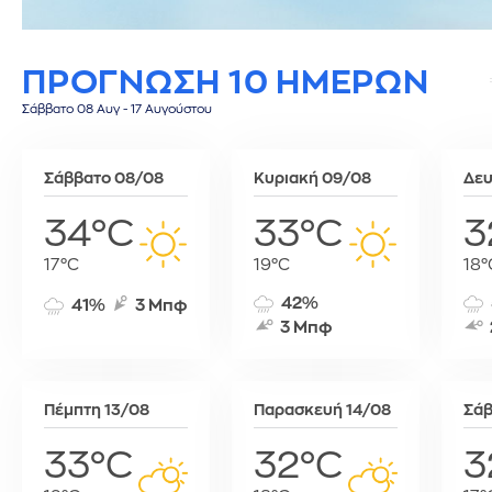
Σίφνος
Τεγκουσιγκάλπα
Ριάντ
Σύμη
Τζορτζτάουν
Ρίγα
ΠΡΟΓΝΩΣΗ 10 ΗΜΕΡΩΝ
Τήλος
Τορόντο
Σάνα
Τήνος
Σεούλ
Σάββατο 08 Αυγ - 17 Αυγούστου
Φολέγανδρος
Σιγκαπούρη
Χάλκη
Ταϊπέι
Σάββατο 08/08
Κυριακή 09/08
Δευ
Ταναναρίβη
Τασκένδη
34°C
33°C
3
Τεχεράνη
17°C
19°C
18°
Τζακάρτα
Τιφλίδα
42%
41%
3 Μπφ
Τόκιο
3 Μπφ
Τύνιδα
Πέμπτη 13/08
Παρασκευή 14/08
Σάβ
33°C
32°C
3