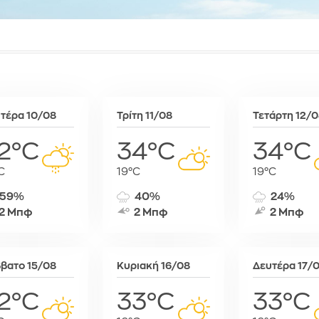
Συκιές
Ραμπάτ
Μινσκ
Χρυσό
Τζαμένα
Μόναχο
Τζιμπουτί
Μόσχα
Τρίπολη
Μπρατισλά
Φρίταουν
Όσλο
Χαράρε
Παρίσι
τέρα 10/08
Τρίτη 11/08
Τετάρτη 12/
Χαρτούμ
Πάφος
Πράγα
2°C
34°C
34°C
Πρίστινα
C
19°C
19°C
Ρώμη
Σαράγεβο
59%
40%
24%
Σκόπια
2 Μπφ
2 Μπφ
2 Μπφ
Σόφια
Στοκχόλμη
Στουτγκάρ
βατο 15/08
Κυριακή 16/08
Δευτέρα 17/
Ταλίν
2°C
33°C
33°C
Τίρανα
Φραγκφού