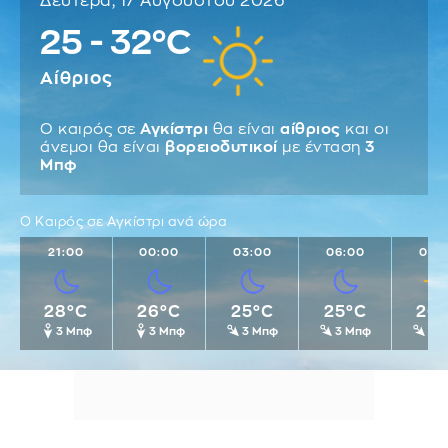
Δευτέρα, 17 Αυγούστου 2026
25 - 32°C
Αίθριος
Ο καιρός σε
Αγκίστρι
θα είναι
αίθριος
και οι
άνεμοι θα είναι
βορειοδυτικοί
με ένταση
3
Μπφ
Ο Καιρός σε Αγκίστρι ανά ώρα
21:00
00:00
03:00
06:00
09:
28°C
26°C
25°C
25°C
26
3 Μπφ
3 Μπφ
3 Μπφ
3 Μπφ
3 