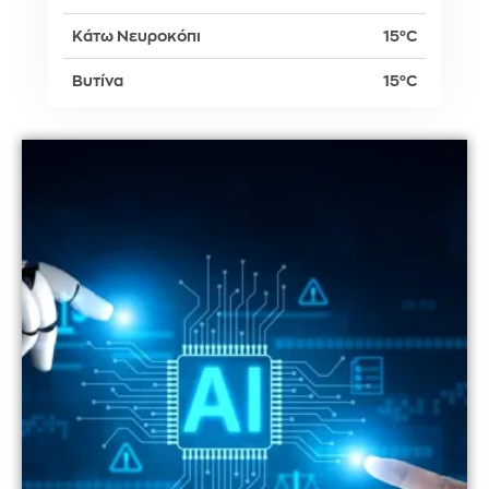
Κάτω Νευροκόπι
15°C
Βυτίνα
15°C