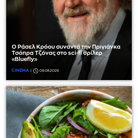
Ο Ράσελ Κρόου συναντά την Πριγιάνκα
Τσόπρα Τζόνας στο sci-fi θρίλερ
«Bluefly»
CINEMA
09.08.2026