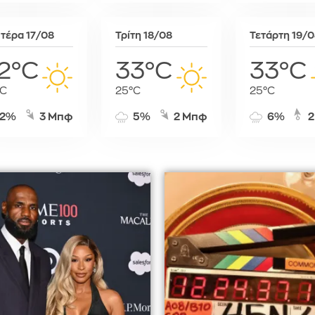
Σόφια
Στοκχόλμη
τέρα 17/08
Τρίτη 18/08
Τετάρτη 19/
Στουτγκάρ
2°C
33°C
33°C
Ταλίν
Τίρανα
°C
25°C
25°C
Φραγκφού
2%
3 Μπφ
5%
2 Μπφ
6%
2