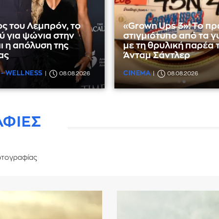
ς του Λεμπρόν, το
«Grown Ups 3»: Το π
ύ για ψώνια στην
στιγμιότυπο από τα 
αι η απόλυση της
με τη θρυλική παρέα 
ας
Άνταμ Σάντλερ
 - WELLNESS
CINEMA
08.08.2026
08.08.2026
ΑΦΙΕΣ
τογραφίας