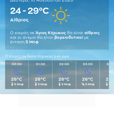
Δευτέρα, 10 Αυγούστου 2026
24 - 29°C
Αίθριος
Ο καιρός σε
Άγιος Κήρυκος
θα είναι
αίθριος
και οι άνεμοι θα είναι
βορειοδυτικοί
με
ένταση
5 Μπφ
Ο Καιρός σε Άγιος Κήρυκος ανά ώρα
00:00
01:00
02:00
03:00
04:
26°C
26°C
26°C
26°C
26
5 Μπφ
5 Μπφ
5 Μπφ
5 Μπφ
5 