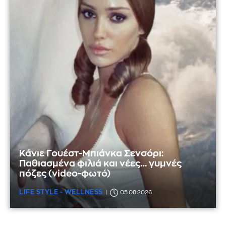
Κάνιε Γουέστ-Μπιάνκα Σενσόρι:
Παθιασμένα φιλιά και νέες… γυμνές
πόζες (video-φωτό)
LIFE STYLE - WELLNESS
05.08.2026