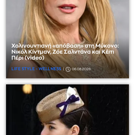
Χολιγουντιανή «απόβαση» στη Μύκονο:
Νικόλ Κίντμαν, Ζόε Σαλντάνα και Κέιτι
Πέρι (video)
LIFE STYLE - WELLNESS
06.08.2026