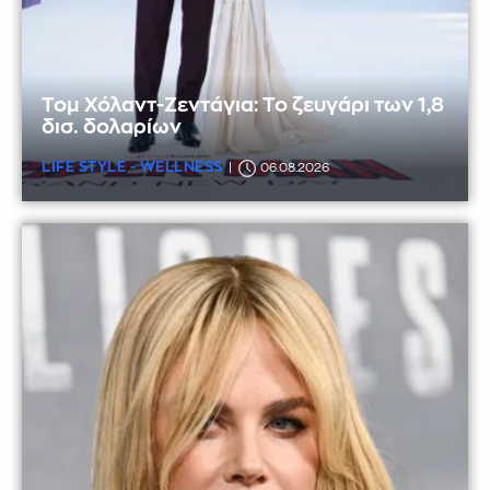
Τομ Χόλαντ-Ζεντάγια: Το ζευγάρι των 1,8
δισ. δολαρίων
LIFE STYLE - WELLNESS
06.08.2026