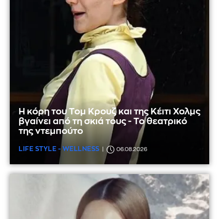
Η κόρη του Τομ Κρουζ και της Κέιτι Χολμς
βγαίνει από τη σκιά τους - Το θεατρικό
της ντεμπούτο
LIFE STYLE - WELLNESS
06.08.2026