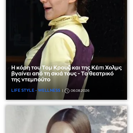
Η κόρη του Τομ Κρουζ και της Κέιτι Χολμς
βγαίνει από τη σκιά τους - Το θεατρικό
της ντεμπούτο
LIFE STYLE - WELLNESS
06.08.2026