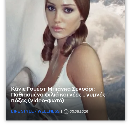
Κάνιε Γουέστ-Μπιάνκα Σενσόρι:
Παθιασμένα φιλιά και νέες… γυμνές
πόζες (video-φωτό)
LIFE STYLE - WELLNESS
05.08.2026