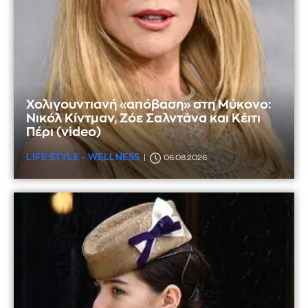
Χολιγουντιανή «απόβαση» στη Μύκονο:
Νικόλ Κίντμαν, Ζόε Σαλντάνα και Κέιτι
Πέρι (video)
LIFE STYLE - WELLNESS
06.08.2026