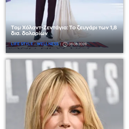
Τομ Χόλαντ-Ζεντάγια: Το ζευγάρι των 1,8
δισ. δολαρίων
LIFE STYLE - WELLNESS
06.08.2026