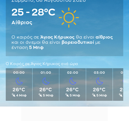
Σάββατο, 08 Αυγούστου 2026
25 - 28°C
Αίθριος
Ο καιρός σε
Άγιος Κήρυκος
θα είναι
αίθριος
και οι άνεμοι θα είναι
βορειοδυτικοί
με
ένταση
5 Μπφ
Ο Καιρός σε Άγιος Κήρυκος ανά ώρα
00:00
01:00
02:00
03:00
04:
26°C
26°C
26°C
26°C
26
4 Μπφ
5 Μπφ
5 Μπφ
5 Μπφ
5 