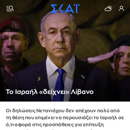
To Iσραήλ «δείχνει» Λίβανο
Οι δηλώσεις Νετανιάχου δεν απέχουν πολύ από
τη θέση που επιμένει να παρουσιάζει το Ισραήλ σε
ό,τι αφορά στις προσπάθειες για επίτευξη