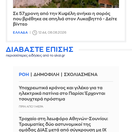
Σε 57χρονη από την Κυψέλη ανήκει η σορός
που βρέθηκε σε σπηλιά στον Λυκαβηττό - Δείτε
βίντεο
ΕΛΛΑΔΑ
12:44, 08.08.2026
ΔΙΑΒΑΣΤΕ ΕΠΙΣΗΣ
περισσότερες ειδήσεις από το skai.gr
ΡΟΗ
ΔΗΜΟΦΙΛΗ
ΣΧΟΛΙΑΣΜΕΝΑ
Υποχρεωτικά κράνος και γιλέκο για τα
ηλεκτρικά πατίνια στο Παρίσι: Έρχονται
τσουχτερά πρόστιμα
ΠΡΙΝ ΑΠΌ 1 ΜΈΡΑ
Τροχαίο στη λεωφόρο Αθηνών-Σουνίου:
Τραυματίες δύο αστυνομικοί της
ομάδας ΔΙΑΣ μετά από σύγκρουση με ΙΧ