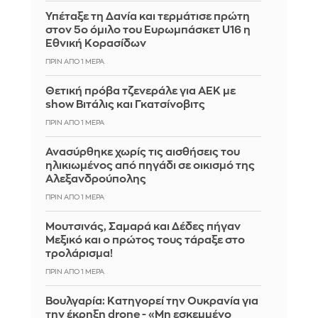
Υπέταξε τη Δανία και τερμάτισε πρώτη
στον 5ο όμιλο του Ευρωμπάσκετ U16 η
Εθνική Κορασίδων
ΠΡΙΝ ΑΠΌ 1 ΜΈΡΑ
Θετική πρόβα τζενεράλε για ΑΕΚ με
show Βιτάλις και Γκατσίνοβιτς
ΠΡΙΝ ΑΠΌ 1 ΜΈΡΑ
Ανασύρθηκε χωρίς τις αισθήσεις του
ηλικιωμένος από πηγάδι σε οικισμό της
Αλεξανδρούπολης
ΠΡΙΝ ΑΠΌ 1 ΜΈΡΑ
Μουτσινάς, Σαμαρά και Δέδες πήγαν
Μεξικό και ο πρώτος τους τάραξε στο
τρολάρισμα!
ΠΡΙΝ ΑΠΌ 1 ΜΈΡΑ
Βουλγαρία: Κατηγορεί την Ουκρανία για
την έκρηξη drone - «Μη εσκεμμένο