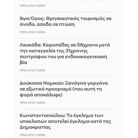
ΠΡΙΝ ΑΠΌ 1 ΜΈΡΑ
Άγιο Όρος: Θρησκευτικός τουρισμός σε
άνοδο, έσοδα σε πτώση
ΠΡΙΝ ΑΠΌ 1 ΜΈΡΑ
Λευκάδα: Χειροπέδες σε 58χρονο μετά
την καταγγελία της 31χρονης
συντρόφου του για ενδοοικογενειακή
βία
ΠΡΙΝ ΑΠΌ 1 ΜΈΡΑ
Δούκισσα Νομικού: Ξανάγινε γοργόνα
σε εξωτικό προορισμό (που αυτή τη
φορά αποκάλυψε)
ΠΡΙΝ ΑΠΌ 1 ΜΈΡΑ
Κωνσταντοπούλου: Το έγκλημα των
υποκλοπών αποτελεί έγκλημα κατά της
Δημοκρατίας
ΠΡΙΝ ΑΠΌ 1 ΜΈΡΑ