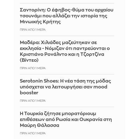
Σαντορίνη: Ο έφηβος-θύμα του αρχαίου
τσουνάμι που αλλάζει την ιστορία της
Μινωικής Κρήτης
ΠΡΙΝ ΑΠΌ 1 ΜΈΡΑ
Μαδέρα: Χιλιάδες μαζεύτηκαν σε
εκκλησία - Νόμιζαν ότι παντρεύονται ο
Κριστιάνο Ρονάλντο και η Τζορτζίνα
(Βίντεο)
ΠΡΙΝ ΑΠΌ 1 ΜΈΡΑ
Serotonin Shoes: Η νέα τάση της μόδας
υπόσχεται να λειτουργήσει σαν mood
booster
ΠΡΙΝ ΑΠΌ 1 ΜΈΡΑ
Η Τουρκία ζήτησε μπορατόριουμ
επιθέσεων από Ρωσία και Ουκρανία στη
Μαύρη Θάλασσα
ΠΡΙΝ ΑΠΌ 1 ΜΈΡΑ