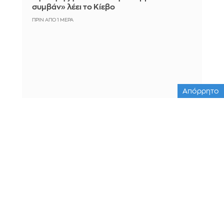
συμβάν» λέει το Κίεβο
ΠΡΙΝ ΑΠΌ 1 ΜΈΡΑ
Απόρρητο