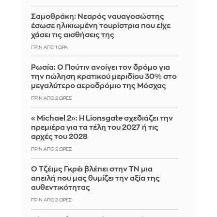
Σαμοθράκη: Νεαρός ναυαγοσώστης
έσωσε ηλικιωμένη τουρίστρια που είχε
χάσει τις αισθήσεις της
ΠΡΙΝ ΑΠΌ 1 ΏΡΑ
Ρωσία: Ο Πούτιν ανοίγει τον δρόμο για
την πώληση κρατικού μεριδίου 30% στο
μεγαλύτερο αεροδρόμιο της Μόσχας
ΠΡΙΝ ΑΠΌ 2 ΏΡΕΣ
«Michael 2»: Η Lionsgate σχεδιάζει την
πρεμιέρα για τα τέλη του 2027 ή τις
αρχές του 2028
ΠΡΙΝ ΑΠΌ 2 ΏΡΕΣ
Ο Τζέιμς Γκρέι βλέπει στην ΤΝ μια
απειλή που μας θυμίζει την αξία της
αυθεντικότητας
ΠΡΙΝ ΑΠΌ 2 ΏΡΕΣ