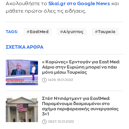
Ακολουθήστε το
Skai.gr στο Google News
και
μάθετε πρώτοι όλες τις ειδήσεις.
TAGS:
EastMed
Αίγυπτος
Τουρκία
ΣΧΕΤΙΚΑ ΑΡΘΡΑ
«Κορώνες» Ερντογάν για East Med:
Αέριο στην Ευρώπη μπορεί να πάει
μόνο μέσω Τουρκίας
14:29, 18.01.2022
Στέιτ Ντιπάρτμεντ για EastMed:
Παραμένουμε δεσμευμένοι στο
σχήμα περιφερειακής συνεργασίας
3+1
08:27, 10.01.2022