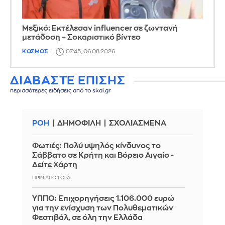
Μεξικό: Εκτέλεσαν influencer σε ζωντανή
μετάδοση – Σοκαριστικό βίντεο
ΚΟΣΜΟΣ
07:45, 06.08.2026
ΔΙΑΒΑΣΤΕ ΕΠΙΣΗΣ
περισσότερες ειδήσεις από το skai.gr
ΡΟΗ
ΔΗΜΟΦΙΛΗ
ΣΧΟΛΙΑΣΜΕΝΑ
Φωτιές: Πολύ υψηλός κίνδυνος το
Σάββατο σε Κρήτη και Βόρειο Αιγαίο -
Δείτε Χάρτη
ΠΡΙΝ ΑΠΌ 1 ΏΡΑ
ΥΠΠΟ: Επιχορηγήσεις 1.106.000 ευρώ
για την ενίσχυση των Πολυθεματικών
Φεστιβάλ, σε όλη την Ελλάδα