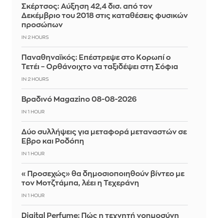
Σκέρτσος: Αύξηση 42,4 δισ. από τον
Δεκέμβριο του 2018 στις καταθέσεις φυσικών
προσώπων
IN 2 HOURS
Παναθηναϊκός: Επέστρεψε στο Κορωπί ο
Τετέι – Ορθάνοιχτο να ταξιδέψει στη Σόφια
IN 2 HOURS
Βραδινό Magazino 08-08-2026
IN 1 HOUR
Δύο συλλήψεις για μεταφορά μεταναστών σε
Έβρο και Ροδόπη
IN 1 HOUR
«Προσεχώς» θα δημοσιοποιηθούν βίντεο με
τον Μοτζτάμπα, λέει η Τεχεράνη
IN 1 HOUR
Digital Perfume: Πώς η τεχνητή νοημοσύνη