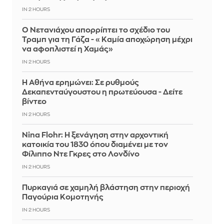
IN 2 HOURS
Ο Νετανιάχου απορρίπτει το σχέδιο του
Τραμπ για τη Γάζα - «Καμία αποχώρηση μέχρι
να αφοπλιστεί η Χαμάς»
IN 2 HOURS
Η Αθήνα ερημώνει: Σε ρυθμούς
Δεκαπενταύγουστου η πρωτεύουσα - Δείτε
βίντεο
IN 2 HOURS
Nina Flohr: Η ξενάγηση στην αρχοντική
κατοικία του 1830 όπου διαμένει με τον
Φίλιππο Ντε Γκρες στο Λονδίνο
IN 2 HOURS
Πυρκαγιά σε χαμηλή βλάστηση στην περιοχή
Παγούρια Κομοτηνής
IN 2 HOURS