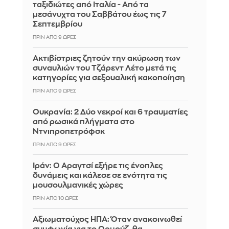
ταξιδιώτες από Ιταλία - Από τα
μεσάνυχτα του Σαββάτου έως τις 7
Σεπτεμβρίου
ΠΡΙΝ ΑΠΌ 9 ΏΡΕΣ
Ακτιβίστριες ζητούν την ακύρωση των
συναυλιών του Τζάρεντ Λέτο μετά τις
κατηγορίες για σεξουαλική κακοποίηση
ΠΡΙΝ ΑΠΌ 9 ΏΡΕΣ
Ουκρανία: 2 Δύο νεκροί και 6 τραυματίες
από ρωσικά πλήγματα στο
Ντνιπροπετρόφσκ
ΠΡΙΝ ΑΠΌ 9 ΏΡΕΣ
Ιράν: Ο Αραγτσί εξήρε τις ένοπλες
δυνάμεις και κάλεσε σε ενότητα τις
μουσουλμανικές χώρες
ΠΡΙΝ ΑΠΌ 10 ΏΡΕΣ
Αξιωματούχος ΗΠΑ: Όταν ανακοινωθεί