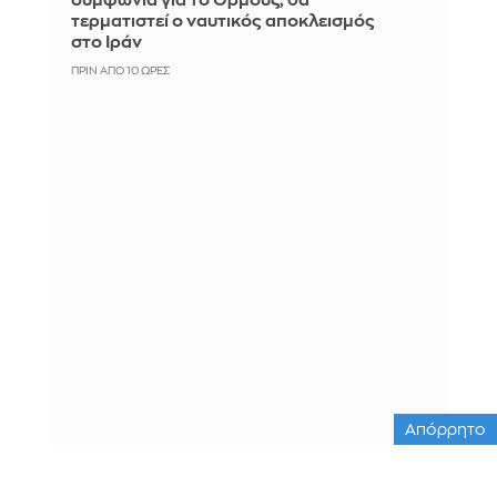
συμφωνία για το Ορμούζ, θα
τερματιστεί ο ναυτικός αποκλεισμός
στο Ιράν
ΠΡΙΝ ΑΠΌ 10 ΏΡΕΣ
Απόρρητο