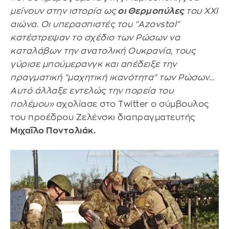
μείνουν στην ιστορία ως
οι Θερμοπύλες
του XXI
αιώνα. Οι υπερασπιστές του "Azovstal"
κατέστρεψαν το σχέδιο των Ρώσων να
καταλάβων την ανατολική Ουκρανία, τους
γύρισε μπούμερανγκ και απέδειξε την
πραγματική "μαχητική ικανότητα" των Ρώσων…
Αυτό άλλαξε εντελώς την πορεία του
πολέμου»
σχολίασε στο Twitter ο σύμβουλος
του προέδρου Ζελένσκι διαπραγματευτής
Μιχαΐλο Ποντολιάκ.