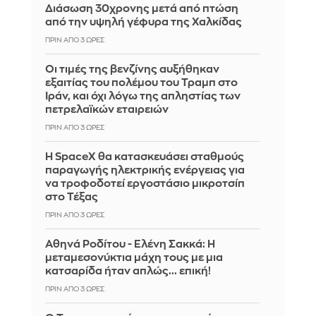
Διάσωση 30χρονης μετά από πτώση
από την υψηλή γέφυρα της Χαλκίδας
ΠΡΙΝ ΑΠΌ 3 ΏΡΕΣ
Οι τιμές της βενζίνης αυξήθηκαν
εξαιτίας του πολέμου του Τραμπ στο
Ιράν, και όχι λόγω της απληστίας των
πετρελαϊκών εταιρειών
ΠΡΙΝ ΑΠΌ 3 ΏΡΕΣ
Η SpaceX θα κατασκευάσει σταθμούς
παραγωγής ηλεκτρικής ενέργειας για
να τροφοδοτεί εργοστάσιο μικροτσίπ
στο Τέξας
ΠΡΙΝ ΑΠΌ 3 ΏΡΕΣ
Αθηνά Ροδίτου - Ελένη Σακκά: Η
μεταμεσονύκτια μάχη τους με μια
κατσαρίδα ήταν απλώς... επική!
ΠΡΙΝ ΑΠΌ 3 ΏΡΕΣ