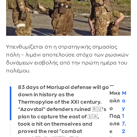
Yπενθυμίζεται ότι η στρατηγικής σημασίας
πόλη – λιμάνι αποτελούσε στόχο των ρωσικών
δυνάμεων εισβολής από την πρώτη ημέρα του
πολέμου.
—
83 days of Mariupol defense will go
Мих
M
down in history as the
айл
a
Thermopylae of the XXI century.
о
y
“Azovstal” defenders ruined 🇷🇺’s
Под
1
plan to capture the east of 🇺🇦,
оля
7,
took a hit on themselves and
к
2
proved the real "combat