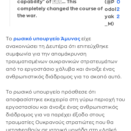
capability" of 🇷🇺… This
(@P
0
completely changed the course of
odol
2
the war.
yak
2
_M)
Το
ρωσικό υπουργείο Άμυνας
είχε
ανακοινώσει τη Δευτέρα ότι επιτεύχθηκε
συμφωνία για την απομάκρυνση
τραυματισμένων ουκρανικών στρατευμάτων
από το εργοστάσιο χάλυβα και άνοιξε ένας
ανθρωπιστικός διάδρομος για το σκοπό αυτό.
Το ρωσικό υπουργείο πρόσθεσε ότι
αποφασίστηκε εκεχειρία στη γύρω περιοχή του
εργοστασίου και άνοιξε ένας ανθρωπιστικός
διάδρομος για να παρέχει έξοδο στους
τραυματίες Ουκρανούς στρατιώτες που θα
μεταφερθούν σε ιατρική μονάδα στη «Λαϊκή