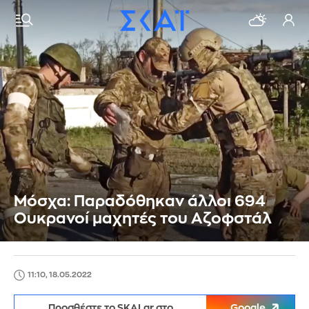
Μόσχα: Παραδόθηκαν άλλοι 694
Ουκρανοί μαχητές του Αζοφστάλ
11:10, 18.05.2022
Προσθέστε το SKAI.gr στο
Google