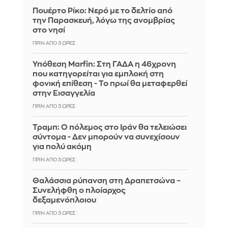
Πουέρτο Ρίκο: Νερό με το δελτίο από
την Παρασκευή, λόγω της ανομβρίας
στο νησί
ΠΡΙΝ ΑΠΌ 3 ΏΡΕΣ
Υπόθεση Marfin: Στη ΓΑΔΑ η 46χρονη
που κατηγορείται για εμπλοκή στη
φονική επίθεση - Το πρωί θα μεταφερθεί
στην Εισαγγελία
ΠΡΙΝ ΑΠΌ 3 ΏΡΕΣ
Τραμπ: Ο πόλεμος στο Ιράν θα τελειώσει
σύντομα - Δεν μπορούν να συνεχίσουν
για πολύ ακόμη
ΠΡΙΝ ΑΠΌ 3 ΏΡΕΣ
Θαλάσσια ρύπανση στη Δραπετσώνα –
Συνελήφθη ο πλοίαρχος
δεξαμενόπλοιου
ΠΡΙΝ ΑΠΌ 3 ΏΡΕΣ