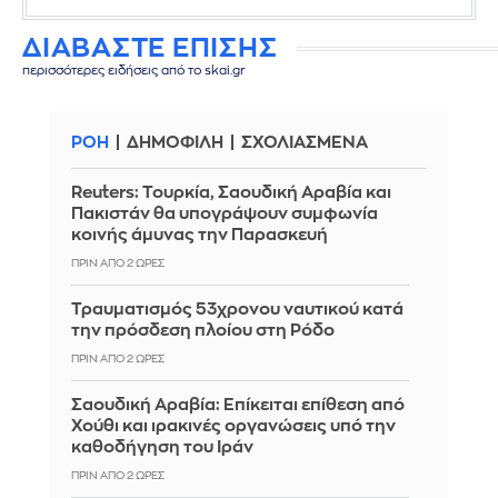
ΔΙΑΒΑΣΤΕ ΕΠΙΣΗΣ
περισσότερες ειδήσεις από το skai.gr
ΡΟΗ
ΔΗΜΟΦΙΛΗ
ΣΧΟΛΙΑΣΜΕΝΑ
Reuters: Τουρκία, Σαουδική Αραβία και
Πακιστάν θα υπογράψουν συμφωνία
κοινής άμυνας την Παρασκευή
ΠΡΙΝ ΑΠΌ 2 ΏΡΕΣ
Τραυματισμός 53χρονου ναυτικού κατά
την πρόσδεση πλοίου στη Ρόδο
ΠΡΙΝ ΑΠΌ 2 ΏΡΕΣ
Σαουδική Αραβία: Επίκειται επίθεση από
Χούθι και ιρακινές οργανώσεις υπό την
καθοδήγηση του Ιράν
ΠΡΙΝ ΑΠΌ 2 ΏΡΕΣ