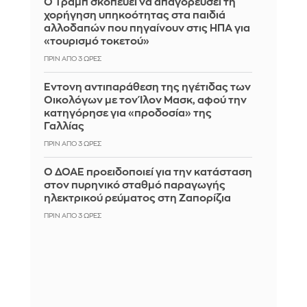
Ο Τραμπ σκοπεύει να απαγορεύσει τη
χορήγηση υπηκοότητας στα παιδιά
αλλοδαπών που πηγαίνουν στις ΗΠΑ για
«τουρισμό τοκετού»
ΠΡΙΝ ΑΠΌ 3 ΏΡΕΣ
Έντονη αντιπαράθεση της ηγέτιδας των
Οικολόγων με τον Ίλον Μασκ, αφού την
κατηγόρησε για «προδοσία» της
Γαλλίας
ΠΡΙΝ ΑΠΌ 3 ΏΡΕΣ
Ο ΔΟΑΕ προειδοποιεί για την κατάσταση
στον πυρηνικό σταθμό παραγωγής
ηλεκτρικού ρεύματος στη Ζαπορίζια
ΠΡΙΝ ΑΠΌ 3 ΏΡΕΣ