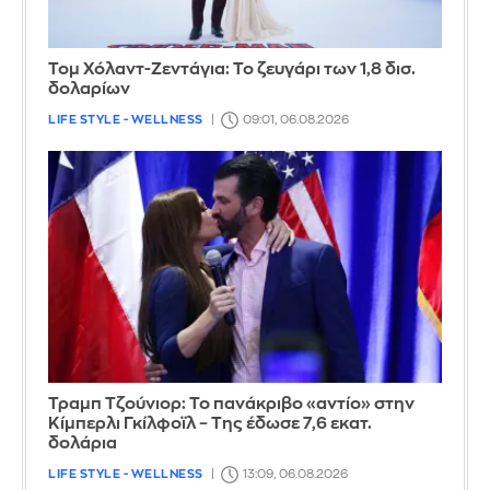
Τομ Χόλαντ-Ζεντάγια: Το ζευγάρι των 1,8 δισ.
δολαρίων
LIFE STYLE - WELLNESS
09:01, 06.08.2026
Τραμπ Τζούνιορ: Το πανάκριβο «αντίο» στην
Κίμπερλι Γκίλφοϊλ – Της έδωσε 7,6 εκατ.
δολάρια
LIFE STYLE - WELLNESS
13:09, 06.08.2026