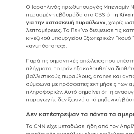
Ο Ισραηλινός πρωθυπουργός Μπενιαμίν Ν
περασμένη εβδομάδα στο CBS ότι
η Κίνα 
για την κατασκευή πυραύλων»
, χωρίς ωσ
λεπτομέρειες. Το Πεκίνο διέψευσε τις κα
κινεζικού υπουργείου Εξωτερικών Γκουό Τ
«ανυπόστατες».
Παρά τις σημαντικές απώλειες που υπέστ
πλήγματα, το Ιράν εξακολουθεί να διαθέτ
βαλλιστικούς πυραύλους, drones και αντ
σύμφωνα με πρόσφατες εκτιμήσεις των α
πληροφοριών. Αυτό σημαίνει ότι η ανασυ
παραγωγής δεν ξεκινά από μηδενική βάση
Δεν κατέστρεψαν τα πάντα τα αμερ
Το CNN είχε μεταδώσει ήδη από τον Απρίλιο