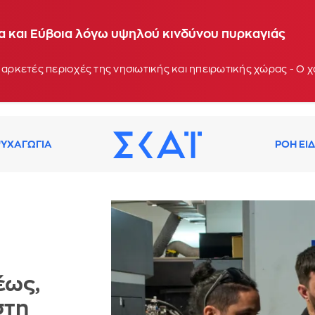
ία και Εύβοια λόγω υψηλού κινδύνου πυρκαγιάς
 αρκετές περιοχές της νησιωτικής και ηπειρωτικής χώρας - Ο
ΥΧΑΓΩΓΙΑ
ΡΟΗ ΕΙ
έως,
στη