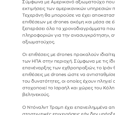
Σύμφωνα με Αμερικανό αξιωματούχο που 
εκτιμήσεις των αμερικανικών υπηρεσιών
Τεχεράνη θα μπορούσε να έχει αποκαταστ
επιθέσεων με drones ακόμη και μέσα σε έξ
ξεπεράσει όλα τα χρονοδιαγράμματα που 
πληροφοριών για την ανασυγκρότηση», αν
αξιωματούχος.
Οι επιθέσεις με drones προκαλούν ιδιαί
των ΗΠΑ στην περιοχή. Σύμφωνα με τις ίδι
επανέναρξης των εχθροπραξιών, το Ιράν θ
επιθέσεις με drones ώστε να αντισταθμίσε
του δυνατότητες, οι οποίες έχουν πληγεί 
στοχοποιεί το Ισραήλ και χώρες του Κόλπ
βεληνεκούς.
Ο Ντόναλντ Τραμπ έχει επανειλημμένα απε
στρατιωτικές επιχειρήσεις εάν δεν υπάρξ