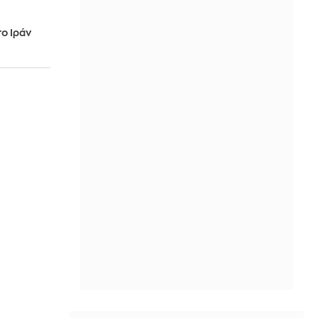
ο Ιράν