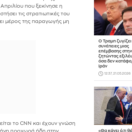
 Απριλίου που ξεκίνησε η
στήσει τις στρατιωτικές του
ει μέρος της παραγωγής μη
Ο Τραμπ ζυγίζει 
συνέπειες μιας
επέμβασης στην
ζητώντας εξιλέ
όσα δεν κατάφε
Ιράν
12:37, 21.05.2026
είται το CNN και έχουν γνώση
ράνη προχωρά ήδη στην
«Θα κάνει ό,τι 