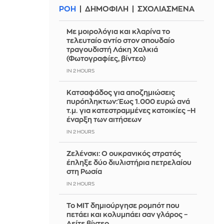
ΡΟΗ
ΔΗΜΟΦΙΛΗ
ΣΧΟΛΙΑΣΜΕΝΑ
Με μοιρολόγια και κλαρίνα το
τελευταίο αντίο στον σπουδαίο
τραγουδιστή Λάκη Χαλκιά
(Φωτογραφίες, βίντεο)
IN 2 HOURS
Κατσαφάδος για αποζημιώσεις
πυρόπληκτων: Έως 1.000 ευρώ ανά
τ.μ. για κατεστραμμένες κατοικίες –Η
έναρξη των αιτήσεων
IN 2 HOURS
Ζελένσκι: Ο ουκρανικός στρατός
έπληξε δύο διυλιστήρια πετρελαίου
στη Ρωσία
IN 2 HOURS
Το MIT δημιούργησε ρομπότ που
πετάει και κολυμπάει σαν γλάρος –
Δείτε βίντεο