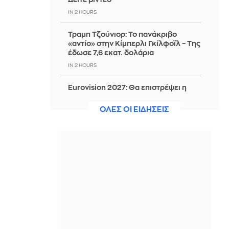
IN 2 HOURS
Τραμπ Τζούνιορ: Το πανάκριβο
«αντίο» στην Κίμπερλι Γκίλφοϊλ – Της
έδωσε 7,6 εκατ. δολάρια
IN 2 HOURS
Eurovision 2027: Θα επιστρέψει η
Loreen για λογαριασμό της Σουηδίας
και μια ιστορική τρίτη νίκη;
ΟΛΕΣ ΟΙ ΕΙΔΗΣΕΙΣ
IN 2 HOURS
Άνοιξε η πλατφόρμα για ενισχύσεις
ύψους 24,6 εκατ. ευρώ σε
παραγωγούς
IN 2 HOURS
Δίωξη για ανθρωποκτονία από
πρόθεση στον 26χρονο Αφγανό για
τη δολοφονία της Βρετανίδας
IN 2 HOURS