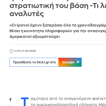
στρατιωτική του βάση -Τι λ
αναλυτές
«Οι Ιρανοί έχουν ξεπεράσει όλα τα χρονοδιαγράμ
θέσει η κοινότητα πληροφοριών για την ανασυγ
Αμερικανοί αξιωματούχοι
11:37, 21.05.2026
Προσθέστε το SKAI.gr στο
Google
Τ
αχύτερα από το αναμενόμενο φαίνετ
τα αμερικανοϊσραηλινά πλήματα. Μέ