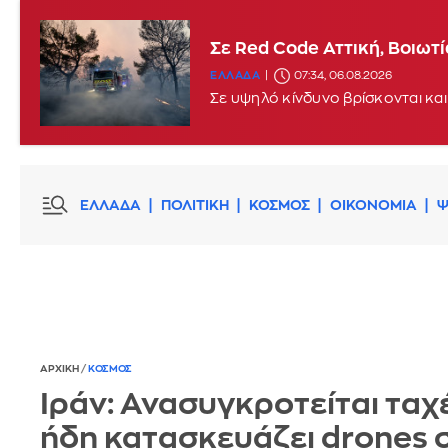
Σε Red Code Αττική, Βοιωτ
ΕΛΛΑΔΑ
07:34, 06.08.2026
Σε υψηλό κίνδυνο βρίσκονται και
ΕΛΛΑΔΑ
ΠΟΛΙΤΙΚΗ
ΚΟΣΜΟΣ
ΟΙΚΟΝΟΜΙΑ
Ψ
ΑΡΧΙΚΗ
/
ΚΟΣΜΟΣ
Ιράν: Ανασυγκροτείται ταχ
ήδη κατασκευάζει drones 