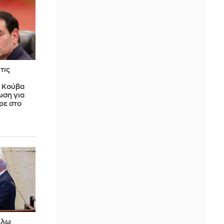
τις
 Κούβα
ωση για
ρε στο
θέλω