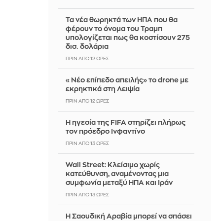
Τα νέα θωρηκτά των ΗΠΑ που θα
φέρουν το όνομα του Τραμπ
υπολογίζεται πως θα κοστίσουν 275
δισ. δολάρια
ΠΡΙΝ ΑΠΌ 12 ΏΡΕΣ
«Νέο επίπεδο απειλής» το drone με
εκρηκτικά στη Λειψία
ΠΡΙΝ ΑΠΌ 12 ΏΡΕΣ
Η ηγεσία της FIFA στηρίζει πλήρως
τον πρόεδρο Ινφαντίνο
ΠΡΙΝ ΑΠΌ 13 ΏΡΕΣ
Wall Street: Κλείσιμο χωρίς
κατεύθυνση, αναμένοντας μια
συμφωνία μεταξύ ΗΠΑ και Ιράν
ΠΡΙΝ ΑΠΌ 13 ΏΡΕΣ
Η Σαουδική Αραβία μπορεί να σπάσει