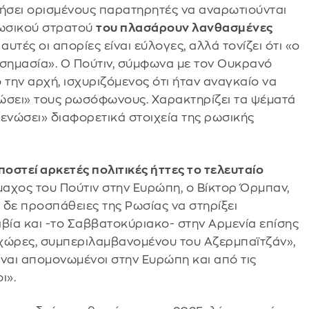
γήσει ορισμένους παρατηρητές να αναρωτιούνται
 ρωσικού στρατού
του πλασάρουν λανθασμένες
 αυτές οι απορίες είναι εύλογες, αλλά τονίζει ότι «ο
ι σημασία». Ο Πούτιν, σύμφωνα με τον Ουκρανό
 την αρχή, ισχυριζόμενος ότι ήταν αναγκαίο να
σώσει» τους ρωσόφωνους. Χαρακτηρίζει τα ψέματά
«ενώσει» διαφορετικά στοιχεία της ρωσικής
υποστεί αρκετές πολιτικές ήττες το τελευταίο
μμαχος του Πούτιν στην Ευρώπη, ο Βίκτορ Όρμπαν,
ι δε προσπάθειες της Ρωσίας να στηρίξει
ία και -το Σαββατοκύριακο- στην Αρμενία επίσης
 χώρες, συμπεριλαμβανομένου του Αζερμπαϊτζάν»,
Είναι απομονωμένοι στην Ευρώπη και από τις
ι».