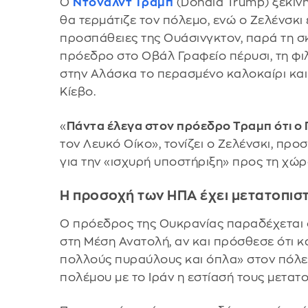
Ο
Ντόναλντ Τραμπ
(Donald Trump) ξεκίνη
θα τερμάτιζε τον πόλεμο, ενώ ο Ζελένσκι 
προσπάθειες της Ουάσινγκτον, παρά τη σ
πρόεδρο στο Οβάλ Γραφείο πέρυσι, τη φι
στην Αλάσκα το περασμένο καλοκαίρι και 
Κίεβο.
«
Πάντα έλεγα στον πρόεδρο Τραμπ ότι ο 
τον Λευκό Οίκο», τονίζει ο Ζελένσκι, πρ
για την «ισχυρή υποστήριξη» προς τη χώρ
Η προσοχή των ΗΠΑ έχει μετατοπισ
Ο πρόεδρος της Ουκρανίας παραδέχεται ό
στη Μέση Ανατολή, αν και πρόσθεσε ότι κ
πολλούς πυραύλους και όπλα» στον πόλεμ
πολέμου με το Ιράν η εστίασή τους μετατ