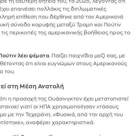
σε τη δεύτερη θητεία του, το 2025, λέγοντας ότι
έχει επαινέσει πολλάκις τις διπλωματικές
κληρή επίθεση που δέχθηκε από τον Αμερικανό
λική σύνοδο κορυφής μεταξύ Τραμπ και Πούτιν
τις περικοπές της αμερικανικής βοήθειας προς το
Πούτιν λέει ψέματα
. Παίζει παιχνίδια μαζί σας, με
οσθέτοντας ότι είναι ευγνώμων στους Αμερικανούς
α του.
τεί στη Μέση Ανατολή
τι η προσοχή της Ουάσινγκτον έχει μετατοπιστεί
ατανοεί γιατί οι ΗΠΑ χρησιμοποίησαν «τόσους
ο με την Τεχεράνη. «Φυσικά, από την αρχή του
οπίστηκε», αναφέρει χαρακτηριστικά.