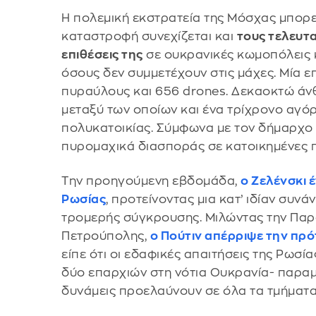
Η πολεμική εκστρατεία της Μόσχας μπορεί
καταστροφή συνεχίζεται και
τους τελευτα
επιθέσεις της
σε ουκρανικές κωμοπόλεις 
όσους δεν συμμετέχουν στις μάχες. Μία ε
πυραύλους και 656 drones. Δεκαοκτώ άν
μεταξύ των οποίων και ένα τρίχρονο αγόρ
πολυκατοικίας. Σύμφωνα με τον δήμαρχο 
πυρομαχικά διασποράς σε κατοικημένες π
Την προηγούμενη εβδομάδα,
ο Ζελένσκι 
Ρωσίας
, προτείνοντας μια κατ’ ιδίαν συν
τρομερής σύγκρουσης. Μιλώντας την Παρ
Πετρούπολης,
ο Πούτιν απέρριψε την πρ
είπε ότι οι εδαφικές απαιτήσεις της Ρωσί
δύο επαρχιών στη νότια Ουκρανία- παραμέ
δυνάμεις προελαύνουν σε όλα τα τμήματα