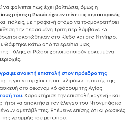
 να φαίνεται πως έχει βαλτώσει, όμως η
ίους μήνες η Ρωσία έχει εντείνει τις αεροπορικές
και πόλεις, με προφανή στόχο να τρομοκρατήσει
πίθεση την περασμένη Τρίτη περιλάμβανε 73
θρωποι σκοτώθηκαν στο Κίεβο και στο Ντνίπρο,
ι. Θάφτηκε κάτω από τα ερείπια μιας
της πόλης, οι Ρώσοι χρησιμοποιούν εσκεμμένα
εριοχές.
έγραψε ανοικτή επιστολή στον πρόεδρο της
άντηση για να αρχίσει η αποκλιμάκωση αυτής της
ασκευή στο οικονομικό φόρουμ της Αγίας
ότασή του
. Χαρακτήρισε την επιστολή «αγενή» και
ας -ήτοι να αποκτήσει τον έλεγχο του Ντονμπάς και
νουν αμετάβλητες. Επέμεινε επίσης ότι οι ρωσικές
 της γραμμής του μετώπου.