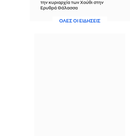
την κυριαρχία των Χούθι στην
Ερυθρά Θάλασσα
ΠΡΙΝ ΑΠΌ 13 ΏΡΕΣ
ΟΛΕΣ ΟΙ ΕΙΔΗΣΕΙΣ
Νίστρουπ: Έχουμε την πίεση, αλλά
πάμε για τη νίκη, δεν υπάρχει κάτι
άλλο για μας
ΠΡΙΝ ΑΠΌ 13 ΏΡΕΣ
Άννα Πρέλεβιτς: Το τρυφερό
throwback βίντεο με την αδελφή της
να τραγουδούν Backstreet Boys
ΠΡΙΝ ΑΠΌ 14 ΏΡΕΣ
Πυρκαγιά σε χαμηλή βλάστηση στην
περιοχή Σάνταλο, στην Κάρπαθο
ΠΡΙΝ ΑΠΌ 14 ΏΡΕΣ
Ο Παναθηναϊκός έπαθε στο ΟΑΚΑ,
καλείται να μάθει από αυτό και να
προκριθεί μέσω Βουλγαρίας - Δείτε
τα Highlights