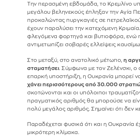
Την περασμένη εβδομάδα, το Κρεμλίνο υπ
μεγάλου βεληνεκούς έπληξαν την Αγία Πε
προκαλώντας πυργκαγιές σε πετρελαϊκού
έχουν παραλύσει την κατεχόμενη Κριμαία
φλεγόμενα φορτηγά και βυτιοφόρα, ενώ 
αντιμετωπίζει σοβαρές ελλείψεις καυσίμω
Στο μεταξύ, στο ανατολικό μέτωπο,
η αργ
σταματήσει
. Σύμφωνα με τον Ζελένσκι, ο
επαρκή υποστήριξη, η Ουκρανία μπορεί να
χάνει περισσότερους από 30.000 στρατι
σκοτώνονται και οι υπόλοιποι τραυματίζον
πραγματικός αριθμός θα μπορούσε να είνα
πολύ μεγάλος αριθμός. Σημαίνει ότι δεν κ
Παραδέχεται φυσικά ότι και η Ουκρανία έ
μικρότερη κλίμακα.