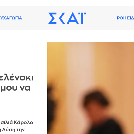
ΥΧΑΓΩΓΙΑ
ΡΟΗ ΕΙ
ελένσκι
έμου να
ασιλιά Κάρολο
τη Δύση την