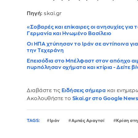
Πηγή:
skai.gr
«Σοβαρές και επίκαιρες οι ανησυχίες για 
Γερμανία και Ηνωμένο Βασίλειο
Οι ΗΠΑ χτύπησαν το Ιράν σε αντίποινα γι
την Τεχεράνη
Επεισόδια στο Μπέλφαστ στον απόηχο αι
πυρπόλησαν οχήματα και κτίρια - Δείτε β
Διαβάστε τις
Ειδήσεις σήμερα
και ενημερω
Ακολουθήστε το
Skai.gr στο Google New
TAGS:
Ιράν
Αμπάς Αραγτσί
Κρίση στ