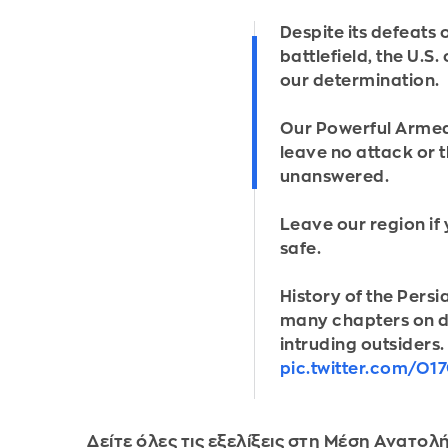
Despite its defeats 
battlefield, the U.S.
our determination.
Our Powerful Armed
leave no attack or 
unanswered.
Leave our region if
safe.
History of the Persi
many chapters on di
intruding outsiders.
pic.twitter.com/O1
Δείτε όλες τις εξελίξεις στη Μέση Ανατολ