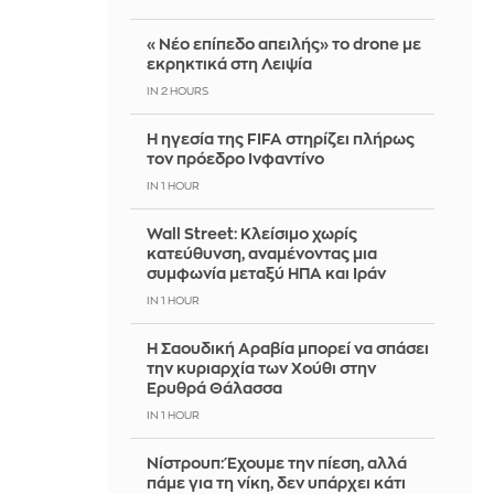
«Νέο επίπεδο απειλής» το drone με
εκρηκτικά στη Λειψία
IN 2 HOURS
Η ηγεσία της FIFA στηρίζει πλήρως
τον πρόεδρο Ινφαντίνο
IN 1 HOUR
Wall Street: Κλείσιμο χωρίς
κατεύθυνση, αναμένοντας μια
συμφωνία μεταξύ ΗΠΑ και Ιράν
IN 1 HOUR
Η Σαουδική Αραβία μπορεί να σπάσει
την κυριαρχία των Χούθι στην
Ερυθρά Θάλασσα
IN 1 HOUR
Νίστρουπ: Έχουμε την πίεση, αλλά
πάμε για τη νίκη, δεν υπάρχει κάτι