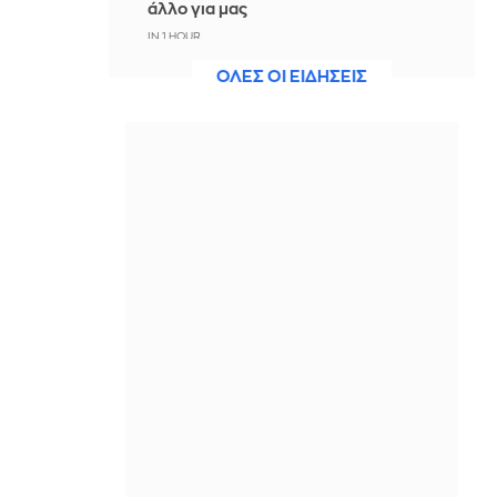
άλλο για μας
IN 1 HOUR
ΟΛΕΣ ΟΙ ΕΙΔΗΣΕΙΣ
Άννα Πρέλεβιτς: Το τρυφερό
throwback βίντεο με την αδελφή της
να τραγουδούν Backstreet Boys
IN 58 MINUTES
Πυρκαγιά σε χαμηλή βλάστηση στην
περιοχή Σάνταλο, στην Κάρπαθο
IN 57 MINUTES
Ο Παναθηναϊκός έπαθε στο ΟΑΚΑ,
καλείται να μάθει από αυτό και να
προκριθεί μέσω Βουλγαρίας - Δείτε
τα Highlights
IN 49 MINUTES
Conference League: Παναθηναϊκός -
ΤΣΣΚΑ 1948 1-1 (ΤΕΛΙΚΟ)
IN 39 MINUTES