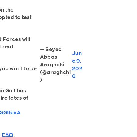
on the
 opted to test
 Forces will
threat
— Seyed
Jun
Abbas
e 9,
Araghchi
202
 you want to be
(@araghchi
6
)
an Gulf has
re fates of
7GGtklxA
ή
ΕΔΩ
.