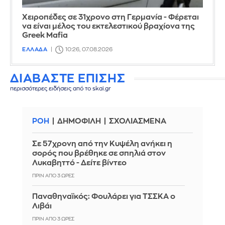
Χειροπέδες σε 31χρονο στη Γερμανία - Φέρεται
να είναι μέλος του εκτελεστικού βραχίονα της
Greek Mafia
ΕΛΛΑΔΑ
10:26, 07.08.2026
ΔΙΑΒΑΣΤΕ ΕΠΙΣΗΣ
περισσότερες ειδήσεις από το skai.gr
ΡΟΗ
ΔΗΜΟΦΙΛΗ
ΣΧΟΛΙΑΣΜΕΝΑ
Σε 57χρονη από την Κυψέλη ανήκει η
σορός που βρέθηκε σε σπηλιά στον
Λυκαβηττό - Δείτε βίντεο
ΠΡΙΝ ΑΠΌ 3 ΏΡΕΣ
Παναθηναϊκός: Φουλάρει για ΤΣΣΚΑ ο
Λιβάι
ΠΡΙΝ ΑΠΌ 3 ΏΡΕΣ