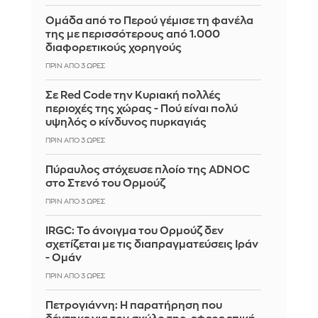
Ομάδα από το Περού γέμισε τη φανέλα
της με περισσότερους από 1.000
διαφορετικούς χορηγούς
ΠΡΙΝ ΑΠΌ 3 ΏΡΕΣ
Σε Red Code την Κυριακή πολλές
περιοχές της χώρας - Πού είναι πολύ
υψηλός ο κίνδυνος πυρκαγιάς
ΠΡΙΝ ΑΠΌ 3 ΏΡΕΣ
Πύραυλος στόχευσε πλοίο της ADNOC
στο Στενό του Ορμούζ
ΠΡΙΝ ΑΠΌ 3 ΏΡΕΣ
IRGC: Το άνοιγμα του Ορμούζ δεν
σχετίζεται με τις διαπραγματεύσεις Ιράν
- Ομάν
ΠΡΙΝ ΑΠΌ 3 ΏΡΕΣ
Πετρογιάννη: Η παρατήρηση που