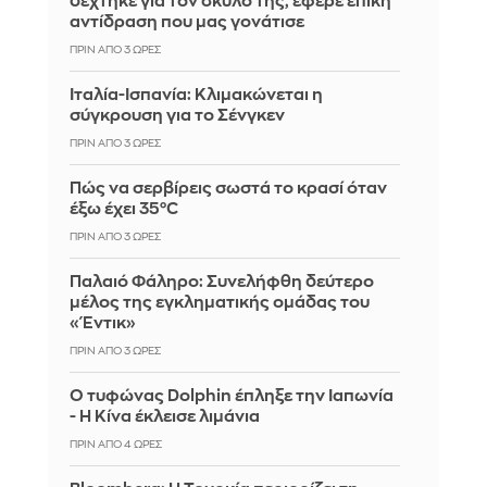
δέχτηκε για τον σκύλο της, εφερε επική
αντίδραση που μας γονάτισε
ΠΡΙΝ ΑΠΌ 3 ΏΡΕΣ
Ιταλία-Ισπανία: Κλιμακώνεται η
σύγκρουση για το Σένγκεν
ΠΡΙΝ ΑΠΌ 3 ΏΡΕΣ
Πώς να σερβίρεις σωστά το κρασί όταν
έξω έχει 35°C
ΠΡΙΝ ΑΠΌ 3 ΏΡΕΣ
Παλαιό Φάληρο: Συνελήφθη δεύτερο
μέλος της εγκληματικής ομάδας του
«Έντικ»
ΠΡΙΝ ΑΠΌ 3 ΏΡΕΣ
Ο τυφώνας Dolphin έπληξε την Ιαπωνία
- Η Κίνα έκλεισε λιμάνια
ΠΡΙΝ ΑΠΌ 4 ΏΡΕΣ