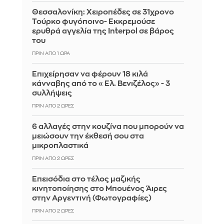
Θεσσαλονίκη: Χειροπέδες σε 31χρονο
Τούρκο φυγόποινο- Εκκρεμούσε
ερυθρά αγγελία της Interpol σε βάρος
του
ΠΡΙΝ ΑΠΌ 1 ΏΡΑ
Επιχείρησαν να φέρουν 18 κιλά
κάνναβης από το «Ελ. Βενιζέλος» - 3
συλλήψεις
ΠΡΙΝ ΑΠΌ 2 ΏΡΕΣ
6 αλλαγές στην κουζίνα που μπορούν να
μειώσουν την έκθεσή σου στα
μικροπλαστικά
ΠΡΙΝ ΑΠΌ 2 ΏΡΕΣ
Επεισόδια στο τέλος μαζικής
κινητοποίησης στο Μπουένος Άιρες
στην Αργεντινή (Φωτογραφίες)
ΠΡΙΝ ΑΠΌ 2 ΏΡΕΣ