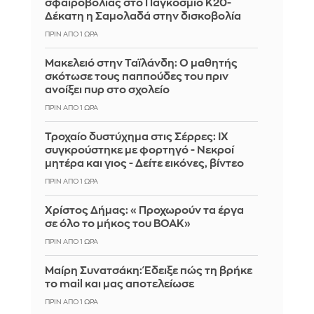
σφαιροβολίας στο Παγκόσμιο Κ20-
Δέκατη η Σαμολαδά στην δισκοβολία
ΠΡΙΝ ΑΠΌ 1 ΏΡΑ
Μακελειό στην Ταϊλάνδη: Ο μαθητής
σκότωσε τους παππούδες του πριν
ανοίξει πυρ στο σχολείο
ΠΡΙΝ ΑΠΌ 1 ΏΡΑ
Τροχαίο δυστύχημα στις Σέρρες: ΙΧ
συγκρούστηκε με φορτηγό - Νεκροί
μητέρα και γιος - Δείτε εικόνες, βίντεο
ΠΡΙΝ ΑΠΌ 1 ΏΡΑ
Χρίστος Δήμας: «Προχωρούν τα έργα
σε όλο το μήκος του ΒΟΑΚ»
ΠΡΙΝ ΑΠΌ 1 ΏΡΑ
Μαίρη Συνατσάκη: Έδειξε πώς τη βρήκε
το mail και μας αποτελείωσε
ΠΡΙΝ ΑΠΌ 1 ΏΡΑ