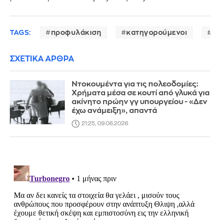
TAGS:
προφυλάκιση
κατηγορούμενοι
α
ΣΧΕΤΙΚΑ ΑΡΘΡΑ
Ντοκουμέντα για τις πολεοδομίες:
Χρήματα μέσα σε κουτί από γλυκά για
ακίνητο πρώην γγ υπουργείου - «Δεν
έχω ανάμειξη», απαντά
21:25, 09.06.2026