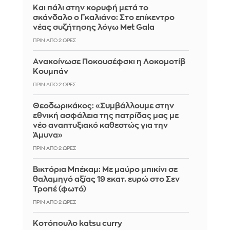
Και πάλι στην κορυφή μετά το
σκάνδαλο ο Γκαλιάνο: Στο επίκεντρο
νέας συζήτησης λόγω Met Gala
ΠΡΙΝ ΑΠΌ 2 ΏΡΕΣ
Aνακοίνωσε Ποκουσέφσκι η Λοκομοτίβ
Κουμπάν
ΠΡΙΝ ΑΠΌ 2 ΏΡΕΣ
Θεοδωρικάκος: «Συμβάλλουμε στην
εθνική ασφάλεια της πατρίδας μας με
νέο αναπτυξιακό καθεστώς για την
Άμυνα»
ΠΡΙΝ ΑΠΌ 2 ΏΡΕΣ
Βικτόρια Μπέκαμ: Με μαύρο μπικίνι σε
θαλαμηγό αξίας 19 εκατ. ευρώ στο Σεν
Τροπέ (φωτό)
ΠΡΙΝ ΑΠΌ 2 ΏΡΕΣ
Κοτόπουλο katsu curry