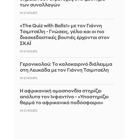
των συναλλαγών
IN 2 HOURS
«The Quiz with Balls!» με τον Γιάννη
Τσιμιτσέλη - Γνώσεις, γέλιο και οι πιο
διασκεδαστικές βουτιές έρχονται στον
ΣΚΑΪ
IN 2 HOURS
Γερονικολού: Το καλοκαιρινό διάλειμμα
στη Λευκάδα με τον Γιάννη Τσιμιτσέλη
IN 2 HOURS
Η αφρικανική ομοσπονδία στηρίζει
απόλυτα τον Ινφαντίνο - «Υποστηρίζει
θερμά το αφρικανικό ποδόσφαιρο»
IN 2 HOURS