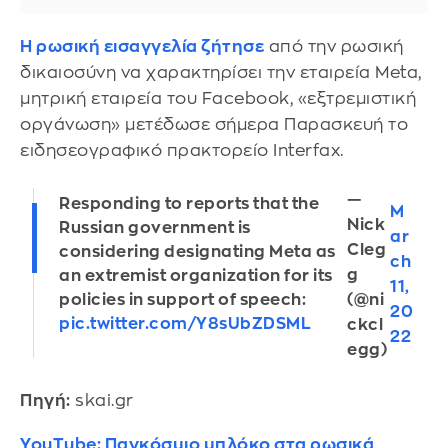
Η ρωσική εισαγγελία ζήτησε
από την ρωσική
δικαιοσύνη να χαρακτηρίσει την εταιρεία Meta,
μητρική εταιρεία του Facebook, «εξτρεμιστική
οργάνωση» μετέδωσε σήμερα Παρασκευή το
ειδησεογραφικό πρακτορείο Interfax.
—
Responding to reports that the
M
Nick
Russian government is
ar
Cleg
considering designating Meta as
ch
g
an extremist organization for its
11,
(@ni
policies in support of speech:
20
pic.twitter.com/Y8sUbZDSML
ckcl
22
egg)
Πηγή:
skai.gr
YouTube: Παγκόσμιο μπλόκο στα ρωσικά