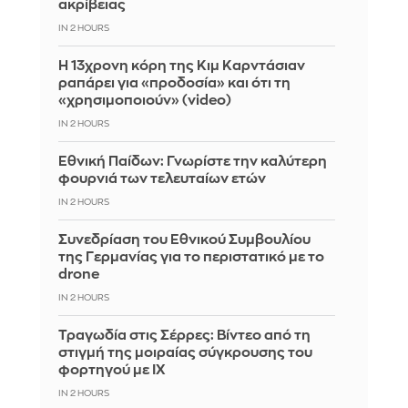
ακρίβειας
IN 2 HOURS
Η 13χρονη κόρη της Κιμ Καρντάσιαν
ραπάρει για «προδοσία» και ότι τη
«χρησιμοποιούν» (video)
IN 2 HOURS
Εθνική Παίδων: Γνωρίστε την καλύτερη
φουρνιά των τελευταίων ετών
IN 2 HOURS
Συνεδρίαση του Εθνικού Συμβουλίου
της Γερμανίας για το περιστατικό με το
drone
IN 2 HOURS
Τραγωδία στις Σέρρες: Βίντεο από τη
στιγμή της μοιραίας σύγκρουσης του
φορτηγού με ΙΧ
IN 2 HOURS