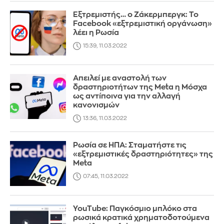
Εξτρεμιστής… ο Ζάκερμπεργκ: To
Facebook «εξτρεμιστική οργάνωση»
λέει η Ρωσία
15:39, 11.03.2022
Απειλεί με αναστολή των
δραστηριοτήτων της Meta η Μόσχα
ως αντίποινα για την αλλαγή
κανονισμών
13:36, 11.03.2022
Ρωσία σε ΗΠΑ: Σταματήστε τις
«εξτρεμιστικές δραστηριότητες» της
Meta
07:45, 11.03.2022
YouTube: Παγκόσμιο μπλόκο στα
ρωσικά κρατικά χρηματοδοτούμενα