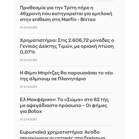
Προθεσμία για την Τρίτη πήρε η
46χρονη που κατηγορείται για εμπλοκή
στην επίθεση στη Marfin - Βίντεο
IN 2 HOURS
Χρηματιστήριο: Στις 2.606,72 μονάδες ο
Γενικός Δείκτης Τιμών, με οριακή πτώση
0,07%
IN 2 HOURS
Η Φίμπι Μπρίτζες θα παρουσιάσει το νέο
της άλμπουμ σε Πλανητάριο
IN 2 HOURS
Ελ Μακφέρσον: Το «Σώμα» στα 62 της
με αψεγάδιαστο πρόσωπο – Οι φήμες
για Botox
IN 2 HOURS
Ευρωπαϊκά χρηματιστήρια: Άνοδο
σημειώνουν οι μετοχές στο ξεκίνημα