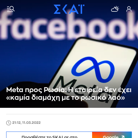
Meta προς Ρωσία: H εταιρεία δεν έχει
«καμία διαμάχη με το ρωσικό λαό»
21:12, 11.03.2022
Προσθέστε το SKAI.gr στο
Google