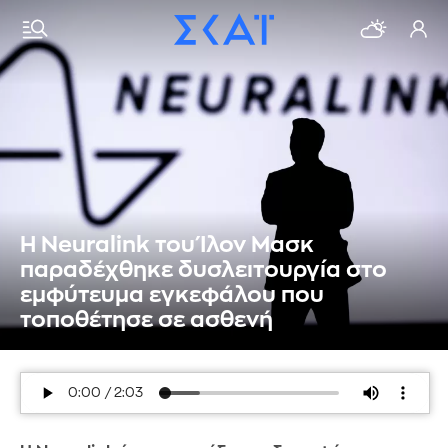
Η Neuralink του Ίλον Μασκ
παραδέχθηκε δυσλειτουργία στο
εμφύτευμα εγκεφάλου που
τοποθέτησε σε ασθενή