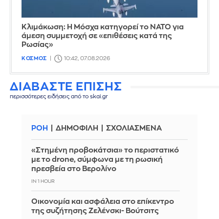
Κλιμάκωση: Η Μόσχα κατηγορεί το ΝΑΤΟ για
άμεση συμμετοχή σε «επιθέσεις κατά της
Ρωσίας»
ΚΟΣΜΟΣ
10:42, 07.08.2026
ΔΙΑΒΑΣΤΕ ΕΠΙΣΗΣ
περισσότερες ειδήσεις από το skai.gr
ΡΟΗ
ΔΗΜΟΦΙΛΗ
ΣΧΟΛΙΑΣΜΕΝΑ
«Στημένη προβοκάτσια» το περιστατικό
με το drone, σύμφωνα με τη ρωσική
πρεσβεία στο Βερολίνο
IN 1 HOUR
Οικονομία και ασφάλεια στο επίκεντρο
της συζήτησης Ζελένσκι- Βούτσιτς