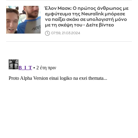
Έλον Μασκ: Ο πρώτος άνθρωπος με
εμφύτευμα της Neuralink μπόρεσε
να παίξει σκάκι σε υπολογιστή μόνο
με τη σκέψη του - Δείτε βίντεο
07:59, 21.03.2024