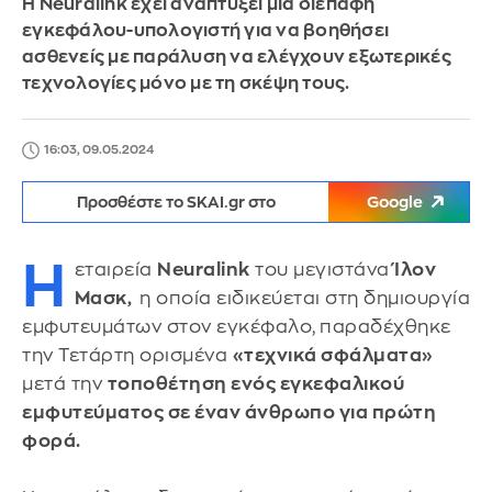
Η Neuralink έχει αναπτύξει μια διεπαφή
εγκεφάλου-υπολογιστή για να βοηθήσει
ασθενείς με παράλυση να ελέγχουν εξωτερικές
τεχνολογίες μόνο με τη σκέψη τους.
16:03, 09.05.2024
Προσθέστε το SKAI.gr στο
Google
Η
εταιρεία
Neuralink
του μεγιστάνα
Ίλον
Μασκ,
η οποία ειδικεύεται στη δημιουργία
εμφυτευμάτων στον εγκέφαλο,
παραδέχθηκε
την Τετάρτη ορισμένα
«τεχνικά σφάλματα»
μετά την
τοποθέτηση ενός εγκεφαλικού
εμφυτεύματος σε έναν άνθρωπο για πρώτη
φορά.