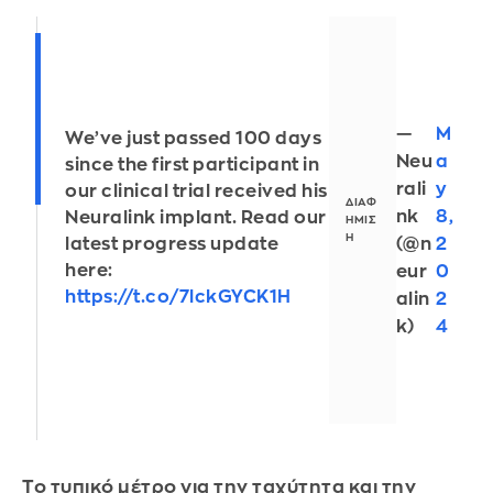
—
M
We’ve just passed 100 days
Neu
a
since the first participant in
rali
y
our clinical trial received his
nk
8,
Neuralink implant. Read our
(@n
2
latest progress update
here:
eur
0
https://t.co/7lckGYCK1H
alin
2
k)
4
Το τυπικό μέτρο για την ταχύτητα και την