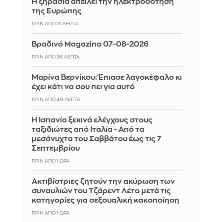
Η ξηρασία απειλεί την ηλεκτροδότηση
της Ευρώπης
ΠΡΙΝ ΑΠΌ 21 ΛΕΠΤΆ
Βραδινό Magazino 07-08-2026
ΠΡΙΝ ΑΠΌ 36 ΛΕΠΤΆ
Μαρίνα Βερνίκου: Έπιασε λαγοκέφαλο κι
έχει κάτι να σου πει για αυτό
ΠΡΙΝ ΑΠΌ 49 ΛΕΠΤΆ
Η Ισπανία ξεκινά ελέγχους στους
ταξιδιώτες από Ιταλία - Από τα
μεσάνυχτα του Σαββάτου έως τις 7
Σεπτεμβρίου
ΠΡΙΝ ΑΠΌ 1 ΏΡΑ
Ακτιβίστριες ζητούν την ακύρωση των
συναυλιών του Τζάρεντ Λέτο μετά τις
κατηγορίες για σεξουαλική κακοποίηση
ΠΡΙΝ ΑΠΌ 1 ΏΡΑ