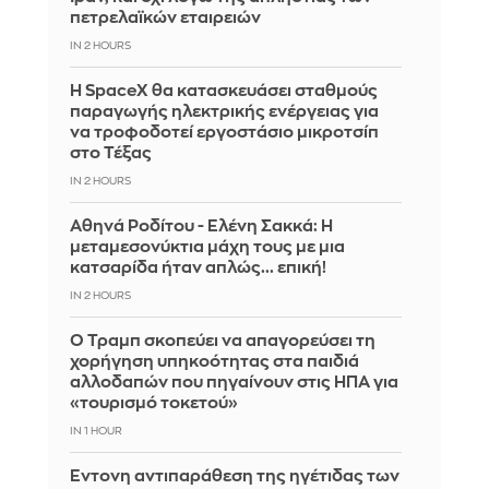
πετρελαϊκών εταιρειών
IN 2 HOURS
Η SpaceX θα κατασκευάσει σταθμούς
παραγωγής ηλεκτρικής ενέργειας για
να τροφοδοτεί εργοστάσιο μικροτσίπ
στο Τέξας
IN 2 HOURS
Αθηνά Ροδίτου - Ελένη Σακκά: Η
μεταμεσονύκτια μάχη τους με μια
κατσαρίδα ήταν απλώς... επική!
IN 2 HOURS
Ο Τραμπ σκοπεύει να απαγορεύσει τη
χορήγηση υπηκοότητας στα παιδιά
αλλοδαπών που πηγαίνουν στις ΗΠΑ για
«τουρισμό τοκετού»
IN 1 HOUR
Έντονη αντιπαράθεση της ηγέτιδας των