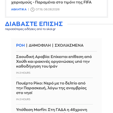
χειρισμούς - Παραμένει στο τιμόνι της FIFA
ΑΘΛΗΤΙΚΑ
07:19, 06.08.2026
ΔΙΑΒΑΣΤΕ ΕΠΙΣΗΣ
περισσότερες ειδήσεις από το skai.gr
ΡΟΗ
ΔΗΜΟΦΙΛΗ
ΣΧΟΛΙΑΣΜΕΝΑ
Σαουδική Αραβία: Επίκειται επίθεση από
Χούθι και ιρακινές οργανώσεις υπό την
καθοδήγηση του Ιράν
IN 2 HOURS
Πουέρτο Ρίκο: Νερό με το δελτίο από
την Παρασκευή, λόγω της ανομβρίας
στο νησί
IN 2 HOURS
Υπόθεση Marfin: Στη ΓΑΔΑ η 46χρονη