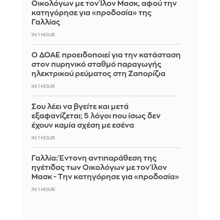
Οικολόγων με τον Ίλον Μασκ, αφού την
κατηγόρησε για «προδοσία» της
Γαλλίας
IN 1 HOUR
Ο ΔΟΑΕ προειδοποιεί για την κατάσταση
στον πυρηνικό σταθμό παραγωγής
ηλεκτρικού ρεύματος στη Ζαπορίζια
IN 1 HOUR
Σου λέει να βγείτε και μετά
εξαφανίζεται; 5 λόγοι που ίσως δεν
έχουν καμία σχέση με εσένα
IN 1 HOUR
Γαλλία: Έντονη αντιπαράθεση της
ηγέτιδας των Οικολόγων με τον Ίλον
Μασκ - Την κατηγόρησε για «προδοσία»
IN 1 HOUR