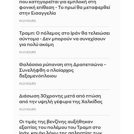
που κατηγορείται για εμπλοκή στη
φονική επίθεση - Το πρωί θα μεταφερθεί
στην Εισαγγελία
IN 2 HOURS
Τραμπ: Ο πόλεμος στο Ιράν θα τελειώσει
σύντομα - Δεν μπορούν να συνεχίσουν
για πολύ ακόμη
IN 2 HOURS
Θαλάσσια ρύπανση στη Δραπετσώνα –
Συνελήφθη ο πλοίαρχος
δεξαμενόπλοιου
IN 2 HOURS
Διάσωση 30χρονης μετά από πτώση
από την υψηλή γέφυρα της Χαλκίδας
IN 2 HOURS
Οι τιμές της βενζίνης αυξήθηκαν
εξαιτίας του πολέμου του Τραμπ στο
Ιράν, και όχι λόγω της απληστίας των