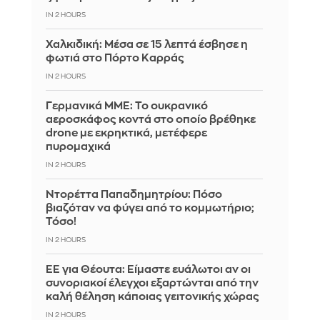
IN 2 HOURS
Χαλκιδική: Μέσα σε 15 λεπτά έσβησε η
φωτιά στο Πόρτο Καρράς
IN 2 HOURS
Γερμανικά ΜΜΕ: Το ουκρανικό
αεροσκάφος κοντά στο οποίο βρέθηκε
drone με εκρηκτικά, μετέφερε
πυρομαχικά
IN 2 HOURS
Ντορέττα Παπαδημητρίου: Πόσο
βιαζόταν να φύγει από το κομμωτήριο;
Τόσο!
IN 2 HOURS
ΕΕ για Θέουτα: Είμαστε ευάλωτοι αν οι
συνοριακοί έλεγχοι εξαρτώνται από την
καλή θέληση κάποιας γειτονικής χώρας
IN 2 HOURS