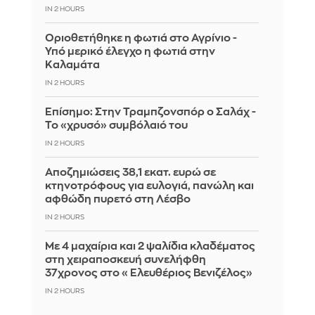
IN 2 HOURS
Οριοθετήθηκε η φωτιά στο Αγρίνιο -
Υπό μερικό έλεγχο η φωτιά στην
Καλαμάτα
IN 2 HOURS
Επίσημο: Στην Τραμπζονσπόρ ο Σαλάχ -
Το «χρυσό» συμβόλαιό του
IN 2 HOURS
Αποζημιώσεις 38,1 εκατ. ευρώ σε
κτηνοτρόφους για ευλογιά, πανώλη και
αφθώδη πυρετό στη Λέσβο
IN 2 HOURS
Με 4 μαχαίρια και 2 ψαλίδια κλαδέματος
στη χειραποσκευή συνελήφθη
37χρονος στο «Ελευθέριος Βενιζέλος»
IN 2 HOURS