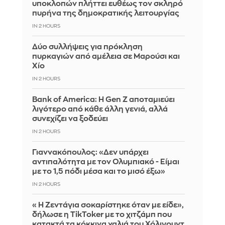
υποκλοπών πλήττει ευθέως τον σκληρό
πυρήνα της δημοκρατικής λειτουργίας
IN 2 HOURS
Δύο συλλήψεις για πρόκληση
πυρκαγιών από αμέλεια σε Μαρούσι και
Χίο
IN 2 HOURS
Bank of America: Η Gen Z αποταμιεύει
λιγότερο από κάθε άλλη γενιά, αλλά
συνεχίζει να ξοδεύει
IN 2 HOURS
Γιαννακόπουλος: «Δεν υπάρχει
αντιπαλότητα με τον Ολυμπιακό - Είμαι
με το 1,5 πόδι μέσα και το μισό έξω»
IN 2 HOURS
«Η Ζεντάγια σοκαρίστηκε όταν με είδε»,
δήλωσε η TikToker με το χιτζάμπ που
κατακτά τα κόκκινα χαλιά του Χόλιγουντ