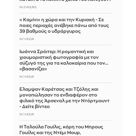
IN 2 HOURS
«Καμίνι» η χώρα και την Κυριακή - Σε
ποιες περιοχές ανέβηκε πάνω από τους
39 βαθμούς ο υδράργυρος
IN 1 HOUR
Ιωάννα Σρόιτερ: Η ρομαντική και
χιουμοριστική φωτογραφία με τον
σύζυγό της για τα καλοκαίρια που τον...
«βασανίζει»
IN 1 HOUR
Έλαμψαν Καρέτσας και Τζόλης και
μονοπώλησαν το ενδιαφέρον στο
φιλικό της Άρσεναλ με την Ντόρτμουντ
- Δείτε βίντεο
IN 1 HOUR
Η Ταλούλα Γουίλις, κόρη του Μπρους
Γουίλις και της Ντέμι Μουρ,