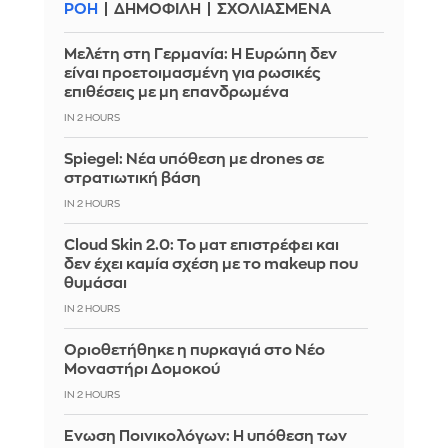
ΡΟΗ
ΔΗΜΟΦΙΛΗ
ΣΧΟΛΙΑΣΜΕΝΑ
Μελέτη στη Γερμανία: Η Ευρώπη δεν
είναι προετοιμασμένη για ρωσικές
επιθέσεις με μη επανδρωμένα
IN 2 HOURS
Spiegel: Νέα υπόθεση με drones σε
στρατιωτική βάση
IN 2 HOURS
Cloud Skin 2.0: Το ματ επιστρέφει και
δεν έχει καμία σχέση με το makeup που
θυμάσαι
IN 2 HOURS
Οριοθετήθηκε η πυρκαγιά στο Νέο
Μοναστήρι Δομοκού
IN 2 HOURS
Ένωση Ποινικολόγων: Η υπόθεση των