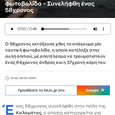
φωτοβολίδα – Συνελήφθη ένας
58χρονος
Ο 58χρονος εκτόξευσε χθες το απόγευμα μία
ναυτική φωτοβολίδα, η οποία κατέληξε στην
αυλή σπιτιού, με αποτέλεσμα να τραυματιστούν
ένας 64χρονος άνδρας και η 37χρονη κόρη του
10:42, 06.05.2024
Προσθέστε το SKAI.gr στο
Google
Έ
νας 58χρονος συνελήφθη στην πόλη της
Καλαμάτας
, ο οποίος κατηγορείται για