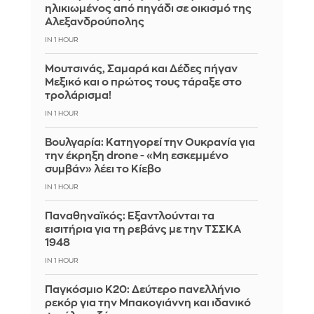
ηλικιωμένος από πηγάδι σε οικισμό της
Αλεξανδρούπολης
IN 1 HOUR
Μουτσινάς, Σαμαρά και Δέδες πήγαν
Μεξικό και ο πρώτος τους τάραξε στο
τρολάρισμα!
IN 1 HOUR
Βουλγαρία: Κατηγορεί την Ουκρανία για
την έκρηξη drone - «Μη εσκεμμένο
συμβάν» λέει το Κίεβο
IN 1 HOUR
Παναθηναϊκός: Εξαντλούνται τα
εισιτήρια για τη ρεβάνς με την ΤΣΣΚΑ
1948
IN 1 HOUR
Παγκόσμιο Κ20: Δεύτερο πανελλήνιο
ρεκόρ για την Μπακογιάννη και ιδανικό