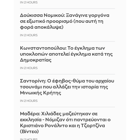
IN 2 HOURS
Δούκισσα Νομικού: Ξανάγινε γοργόνα
σε εξωτικό προορισμό (που αυτή τη
φορά αποκάλυψε)
IN 2 HOURS
Κωνσταντοπούλου: Το έγκλημα των
υποκλοπών αποτελεί έγκλημα κατά της
Δημοκρατίας
IN 2 HOURS
Σαντορίνη: Ο έφηβος-θύμα του αρχαίου
τσουνάμι που αλλάζει την ιστορία της
Μινωικής Κρήτης
IN 2 HOURS
Μαδέρα: Χιλιάδες μαζεύτηκαν σε
εκκλησία - Νόμιζαν ότι παντρεύονται ο
Κριστιάνο Ρονάλντο και η Τζορτζίνα
(Βίντεο)
IN 2 HOURS