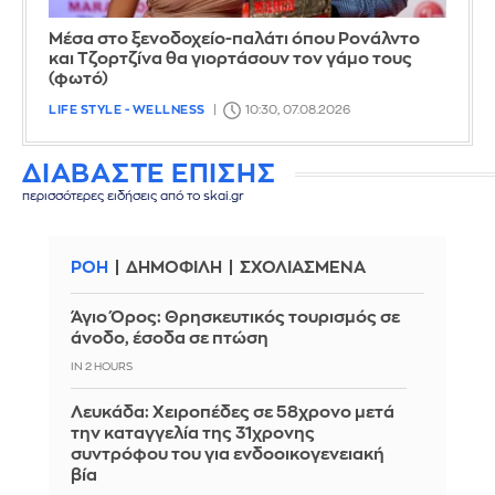
Μέσα στο ξενοδοχείο-παλάτι όπου Ρονάλντο
και Τζορτζίνα θα γιορτάσουν τον γάμο τους
(φωτό)
LIFE STYLE - WELLNESS
10:30, 07.08.2026
ΔΙΑΒΑΣΤΕ ΕΠΙΣΗΣ
περισσότερες ειδήσεις από το skai.gr
ΡΟΗ
ΔΗΜΟΦΙΛΗ
ΣΧΟΛΙΑΣΜΕΝΑ
Άγιο Όρος: Θρησκευτικός τουρισμός σε
άνοδο, έσοδα σε πτώση
IN 2 HOURS
Λευκάδα: Χειροπέδες σε 58χρονο μετά
την καταγγελία της 31χρονης
συντρόφου του για ενδοοικογενειακή
βία