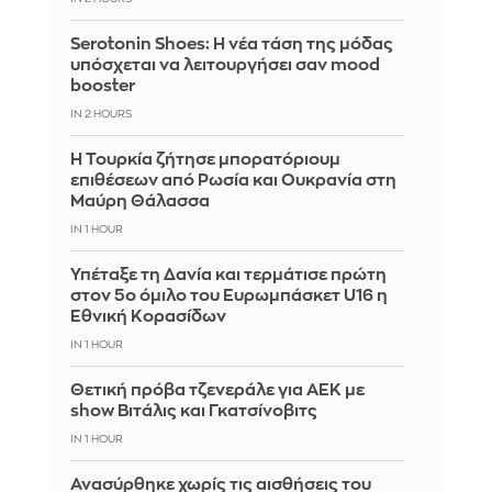
Serotonin Shoes: Η νέα τάση της μόδας
υπόσχεται να λειτουργήσει σαν mood
booster
IN 2 HOURS
Η Τουρκία ζήτησε μπορατόριουμ
επιθέσεων από Ρωσία και Ουκρανία στη
Μαύρη Θάλασσα
IN 1 HOUR
Υπέταξε τη Δανία και τερμάτισε πρώτη
στον 5ο όμιλο του Ευρωμπάσκετ U16 η
Εθνική Κορασίδων
IN 1 HOUR
Θετική πρόβα τζενεράλε για ΑΕΚ με
show Βιτάλις και Γκατσίνοβιτς
IN 1 HOUR
Ανασύρθηκε χωρίς τις αισθήσεις του