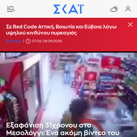
Σε Red Code Αττική, Βοιωτία και Εύβοια λόγω
υψηλού κινδύνου πυρκαγιάς
ΕΛΛΑΔΑ
07:34, 06.08.2026
Εξαφάνιση 31χρονου στο
Μεσολόγγι: Ένα ακόμη βίντεο του