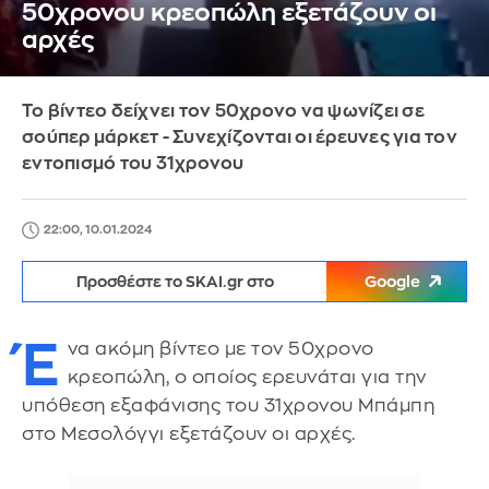
50χρονου κρεοπώλη εξετάζουν οι
αρχές
Το βίντεο δείχνει τον 50χρονο να ψωνίζει σε
σούπερ μάρκετ - Συνεχίζονται οι έρευνες για τον
εντοπισμό του 31χρονου
22:00, 10.01.2024
Προσθέστε το SKAI.gr στο
Google
Έ
να ακόμη βίντεο με τον 50χρονο
κρεοπώλη, ο οποίος ερευνάται για την
υπόθεση εξαφάνισης του 31χρονου Μπάμπη
στο Μεσολόγγι εξετάζουν οι αρχές.