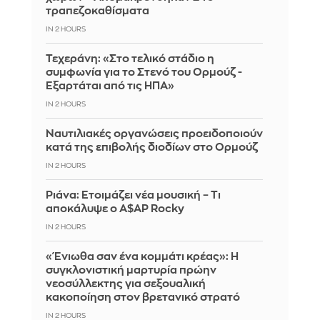
τραπεζοκαθίσματα
IN 2 HOURS
Τεχεράνη: «Στο τελικό στάδιο η
συμφωνία για το Στενό του Ορμούζ -
Εξαρτάται από τις ΗΠΑ»
IN 2 HOURS
Ναυτιλιακές οργανώσεις προειδοποιούν
κατά της επιβολής διοδίων στο Ορμούζ
IN 2 HOURS
Ριάνα: Ετοιμάζει νέα μουσική – Τι
αποκάλυψε ο A$AP Rocky
IN 2 HOURS
«Ένιωθα σαν ένα κομμάτι κρέας»: Η
συγκλονιστική μαρτυρία πρώην
νεοσύλλεκτης για σεξουαλική
κακοποίηση στον βρετανικό στρατό
IN 2 HOURS