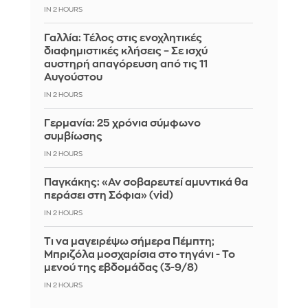
IN 2 HOURS
Γαλλία: Τέλος στις ενοχλητικές
διαφημιστικές κλήσεις – Σε ισχύ
αυστηρή απαγόρευση από τις 11
Αυγούστου
IN 2 HOURS
Γερμανία: 25 χρόνια σύμφωνο
συμβίωσης
IN 2 HOURS
Παγκάκης: «Αν σοβαρευτεί αμυντικά θα
περάσει στη Σόφια» (vid)
IN 2 HOURS
Τι να μαγειρέψω σήμερα Πέμπτη;
Μπριζόλα μοσχαρίσια στο τηγάνι - Το
μενού της εβδομάδας (3-9/8)
IN 2 HOURS