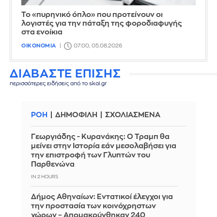
Το «πυρηνικό όπλο» που προτείνουν οι
λογιστές για την πάταξη της φοροδιαφυγής
στα ενοίκια
ΟΙΚΟΝΟΜΙΑ
07:00, 05.08.2026
ΔΙΑΒΑΣΤΕ ΕΠΙΣΗΣ
περισσότερες ειδήσεις από το skai.gr
ΡΟΗ
ΔΗΜΟΦΙΛΗ
ΣΧΟΛΙΑΣΜΕΝΑ
Γεωργιάδης - Κυρανάκης: Ο Τραμπ θα
μείνει στην Ιστορία εάν μεσολαβήσει για
την επιστροφή των Γλυπτών του
Παρθενώνα
IN 2 HOURS
Δήμος Αθηναίων: Εντατικοί έλεγχοι για
την προστασία των κοινόχρηστων
χώρων – Απομακρύνθηκαν 240