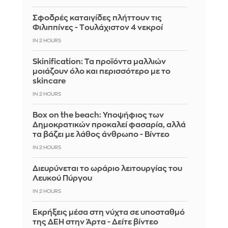
Σφοδρές καταιγίδες πλήττουν τις
Φιλιππίνες - Tουλάχιστον 4 νεκροί
IN 2 HOURS
Skinification: Τα προϊόντα μαλλιών
μοιάζουν όλο και περισσότερο με το
skincare
IN 2 HOURS
Box on the beach: Υποψήφιος των
Δημοκρατικών προκαλεί φασαρία, αλλά
τα βάζει με λάθος άνθρωπο - Βίντεο
IN 2 HOURS
Διευρύνεται το ωράριο λειτουργίας του
Λευκού Πύργου
IN 2 HOURS
Eκρήξεις μέσα στη νύχτα σε υποσταθμό
της ΔΕΗ στην Άρτα - Δείτε βίντεο