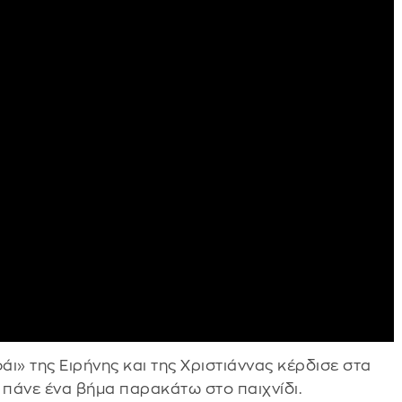
ι» της Ειρήνης και της Χριστιάννας κέρδισε στα
 πάνε ένα βήμα παρακάτω στο παιχνίδι.