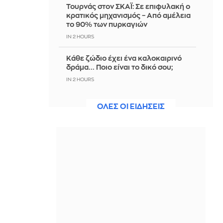
Τουρνάς στον ΣΚΑΪ: Σε επιφυλακή ο
κρατικός μηχανισμός – Από αμέλεια
το 90% των πυρκαγιών
IN 2 HOURS
Κάθε ζώδιο έχει ένα καλοκαιρινό
δράμα... Ποιο είναι το δικό σου;
IN 2 HOURS
Παγκόσμιο Κ20: Ασημένιο μετάλλιο
ΟΛΕΣ ΟΙ ΕΙΔΗΣΕΙΣ
για την Ιουλιάννα Ρούσσου στα 800
μέτρα
IN 1 HOUR
Πώς έγινε το τροχαίο στην Αθηνών-
Σουνίου: Η επικίνδυνη αναστροφή
του ΙΧ και η σύγκρουση με τη μηχανή
της ΔΙΑΣ
IN 1 HOUR
Χοψονίδου - Βλωτιδέλλης: Βάφτισαν
τον γιο τους στο πιο εντυπωσιακό