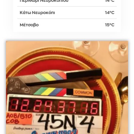
Περιθώρι Νευροκοπίου
14°C
Κάτω Νευροκόπι
14°C
Μέτσοβο
15°C