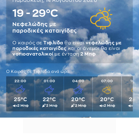
Παρασκευή, 14 Αυγούστου 2026
19 - 29°C
Νεφελώδης με
παροδικές καταιγίδες
Ο καιρός σε
Τιφλίδα
θα είναι
νεφελώδης με
παροδικές καταιγίδες
και οι άνεμοι θα είναι
νοτιοανατολικοί
με ένταση
2 Μπφ
Ο Καιρός σε Τιφλίδα ανά ώρα
22:00
01:00
04:00
07:00
10:
25°C
22°C
20°C
20°C
24
2 Μπφ
2 Μπφ
2 Μπφ
2 Μπφ
2 