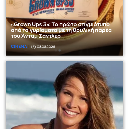
«Grown Ups 3»: Το πρώτο στιγμιότυπο
από τα γυρίσματα με τη θρυλική παρέα
του Άνταμ Σάντλερ
CINEMA
08.08.2026