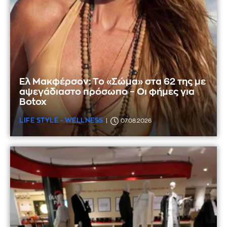
Ελ Μακφέρσον: Το «Σώμα» στα 62 της με
αψεγάδιαστο πρόσωπο – Οι φήμες για
Botox
LIFE STYLE - WELLNESS
07.08.2026