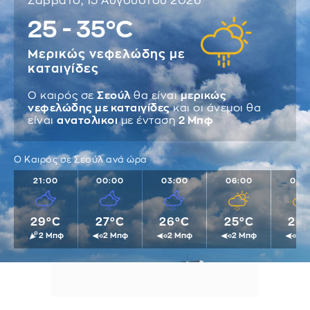
Σάββατο, 15 Αυγούστου 2026
25 - 35°C
Μερικώς νεφελώδης με
καταιγίδες
Ο καιρός σε
Σεούλ
θα είναι
μερικώς
νεφελώδης με καταιγίδες
και οι άνεμοι θα
είναι
ανατολικοι
με ένταση
2 Μπφ
Ο Καιρός σε Σεούλ ανά ώρα
21:00
00:00
03:00
06:00
09:
29°C
27°C
26°C
25°C
29
2 Μπφ
2 Μπφ
2 Μπφ
2 Μπφ
2 