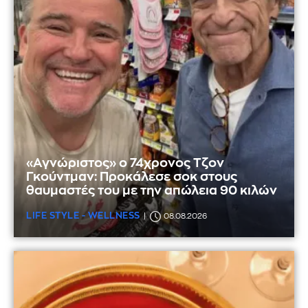
«Αγνώριστος» ο 74χρονος Τζον
Γκούντμαν: Προκάλεσε σοκ στους
θαυμαστές του με την απώλεια 90 κιλών
LIFE STYLE - WELLNESS
08.08.2026