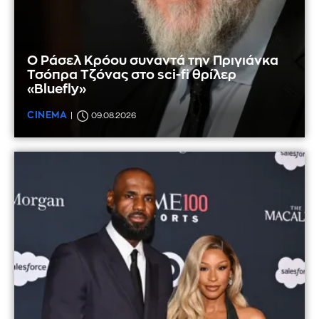
Ο Ράσελ Κρόου συναντά την Πριγιάνκα
Τσόπρα Τζόνας στο sci-fi θρίλερ
«Bluefly»
CINEMA
09.08.2026