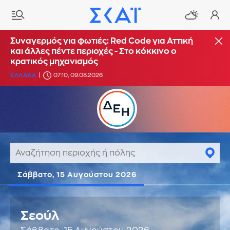
Συναγερμός για φωτιές: Red Code για Αττική
και άλλες πέντε περιοχές - Στο κόκκινο ο
κρατικός μηχανισμός
ΕΛΛΑΔΑ
07:10, 09.08.2026
Σάββατο, 15 Αυγούστου 2026
Σεούλ