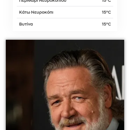
Περιθώρι Νευροκοπίου
15°C
Κάτω Νευροκόπι
15°C
Βυτίνα
15°C