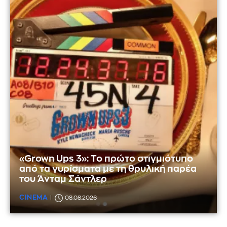
«Grown Ups 3»: Το πρώτο στιγμιότυπο
από τα γυρίσματα με τη θρυλική παρέα
του Άνταμ Σάντλερ
CINEMA
08.08.2026