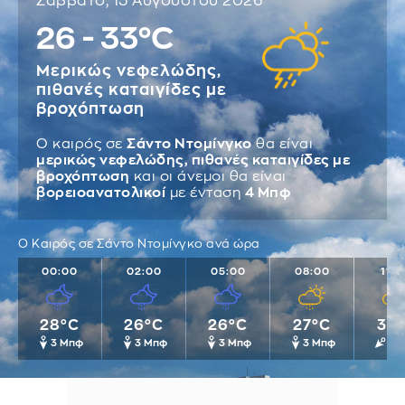
Σάββατο, 15 Αυγούστου 2026
26 - 33°C
Μερικώς νεφελώδης,
πιθανές καταιγίδες με
βροχόπτωση
Ο καιρός σε
Σάντο Ντομίνγκο
θα είναι
μερικώς νεφελώδης, πιθανές καταιγίδες με
βροχόπτωση
και οι άνεμοι θα είναι
βορειοανατολικοί
με ένταση
4 Μπφ
Ο Καιρός σε Σάντο Ντομίνγκο ανά ώρα
00:00
02:00
05:00
08:00
11:
28°C
26°C
26°C
27°C
32
3 Μπφ
3 Μπφ
3 Μπφ
3 Μπφ
3 