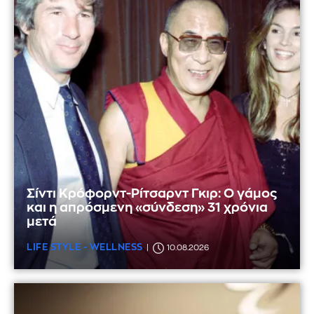
Σίντι Κρόφορντ-Ρίτσαρντ Γκιρ: Ο γάμος
και η απρόσμενη «σύνδεση» 31 χρόνια
μετά
LIFE STYLE - WELLNESS
10.08.2026