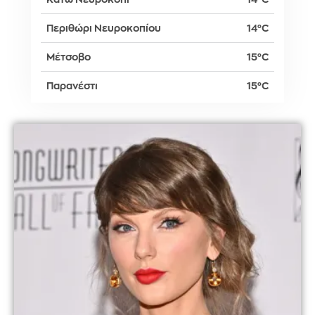
Περιθώρι Νευροκοπίου
14°C
Μέτσοβο
15°C
Παρανέστι
15°C