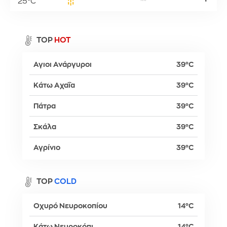
25°C
TOP
HOT
Αγιοι Ανάργυροι
39°C
Κάτω Αχαΐα
39°C
Πάτρα
39°C
Σκάλα
39°C
Αγρίνιο
39°C
TOP
COLD
Οχυρό Νευροκοπίου
14°C
Κάτω Νευροκόπι
14°C