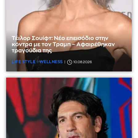
Τέιλορ Σουίφτ: Νέο επεισόδιο στην
κόντρα με τον Τραμπ – Αφαιρέθηκαν
τραγούδια της
LIFE STYLE - WELLNESS
10.08.2026