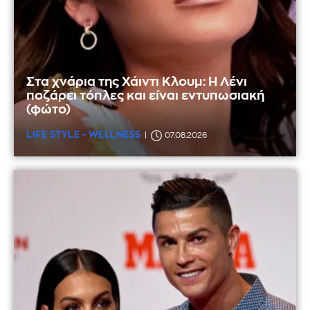
Στα χνάρια της Χάιντι Κλουμ: Η Λένι
ποζάρει τόπλες και είναι εντυπωσιακή
(φώτο)
LIFE STYLE - WELLNESS
07.08.2026