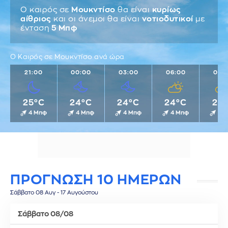
Ο καιρός σε
Μουκντίσο
θα είναι
κυρίως
αίθριος
και οι άνεμοι θα είναι
νοτιοδυτικοί
με
ένταση
5 Μπφ
Ο Καιρός σε Μουκντίσο ανά ώρα
21:00
00:00
03:00
06:00
09:
25°C
24°C
24°C
24°C
27
4 Μπφ
4 Μπφ
4 Μπφ
4 Μπφ
4 
ΠΡΟΓΝΩΣΗ 10 ΗΜΕΡΩΝ
Σάββατο 08 Αυγ - 17 Αυγούστου
Σάββατο 08/08