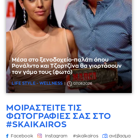
Μέσα στο ξενοδοχείο-παλάτι όπου
Ρονάλντο και Τζορτζίνα θα γιορτάσουν
τον γάμο τους (φωτό)
LIFE STYLE - WELLNESS
07.08.2026
ΜΟΙΡΑΣΤΕΙΤΕ ΤΙΣ
ΦΩΤΟΓΡΑΦΙΕΣ
ΣΑΣ ΣΤΟ
#SKAIKAIROS
Facebook
Instagram
#skaikairos
ανέβασμα