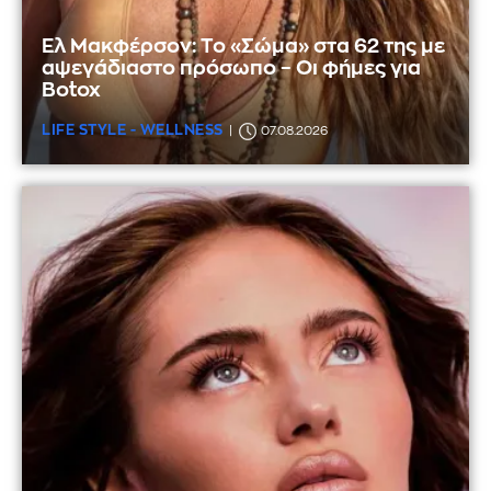
Ελ Μακφέρσον: Το «Σώμα» στα 62 της με
αψεγάδιαστο πρόσωπο – Οι φήμες για
Botox
LIFE STYLE - WELLNESS
07.08.2026