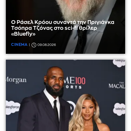
Ο Ράσελ Κρόου συναντά την Πριγιάνκα
Τσόπρα Τζόνας στο sci-fi θρίλερ
«Bluefly»
CINEMA
09.08.2026