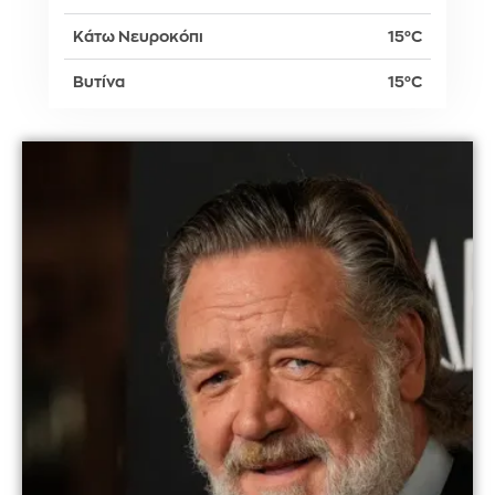
Κάτω Νευροκόπι
15°C
Βυτίνα
15°C