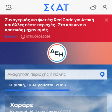
Συναγερμός για φωτιές: Red Code για Αττική
και άλλες πέντε περιοχές - Στο κόκκινο ο
κρατικός μηχανισμός
ΕΛΛΑΔΑ
07:10, 09.08.2026
Κυριακή, 16 Αυγούστου 2026
Χαράρε