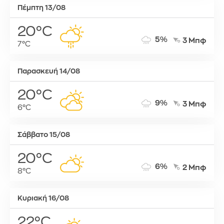
Πέμπτη 13/08
20°C
5%
3 Μπφ
7°C
Παρασκευή 14/08
20°C
9%
3 Μπφ
6°C
Σάββατο 15/08
20°C
6%
2 Μπφ
8°C
Κυριακή 16/08
22°C