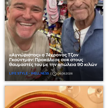
«Αγνώριστος» ο 74χρονος Τζον
Γκούντμαν: Προκάλεσε σοκ στους
θαυμαστές του με την απώλεια 90 κιλών
LIFE STYLE - WELLNESS
08.08.2026