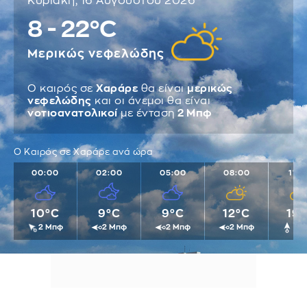
Κυριακή, 16 Αυγούστου 2026
8 - 22°C
Μερικώς νεφελώδης
Ο καιρός σε
Χαράρε
θα είναι
μερικώς
νεφελώδης
και οι άνεμοι θα είναι
νοτιοανατολικοί
με ένταση
2 Μπφ
Ο Καιρός σε Χαράρε ανά ώρα
00:00
02:00
05:00
08:00
11:
10°C
9°C
9°C
12°C
19
2 Μπφ
2 Μπφ
2 Μπφ
2 Μπφ
2 