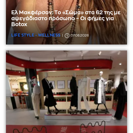
Ελ Μακφέρσον: Το «Σώμα» στα 62 της με
αψεγάδιαστο πρόσωπο – Οι φήμες για
Botox
LIFE STYLE - WELLNESS
07.08.2026