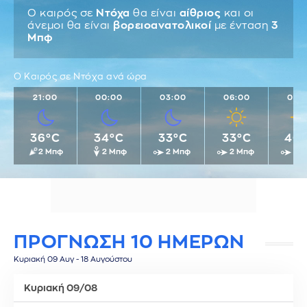
Ο καιρός σε
Ντόχα
θα είναι
αίθριος
και οι
άνεμοι θα είναι
βορειοανατολικοί
με ένταση
3
Μπφ
Ο Καιρός σε Ντόχα ανά ώρα
21:00
00:00
03:00
06:00
09:
36°C
34°C
33°C
33°C
40
2 Μπφ
2 Μπφ
2 Μπφ
2 Μπφ
2 
ΠΡΟΓΝΩΣΗ 10 ΗΜΕΡΩΝ
Κυριακή 09 Αυγ - 18 Αυγούστου
Κυριακή 09/08