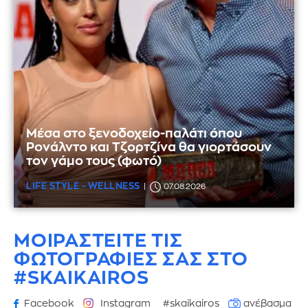
Μέσα στο ξενοδοχείο-παλάτι όπου
Ρονάλντο και Τζορτζίνα θα γιορτάσουν
τον γάμο τους (φωτό)
LIFE STYLE - WELLNESS
07.08.2026
ΜΟΙΡΑΣΤΕΙΤΕ ΤΙΣ
ΦΩΤΟΓΡΑΦΙΕΣ
ΣΑΣ ΣΤΟ
#SKAIKAIROS
Facebook
Instagram
#skaikairos
ανέβασμα