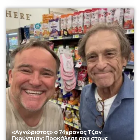
«Αγνώριστος» ο 74χρονος Τζον
Γκούντμαν: Προκάλεσε σοκ στους