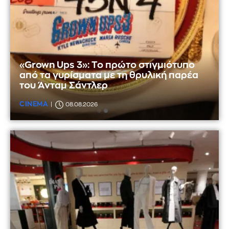
«Grown Ups 3»: Το πρώτο στιγμιότυπο
από τα γυρίσματα με τη θρυλική παρέα
του Άνταμ Σάντλερ
CINEMA
08.08.2026