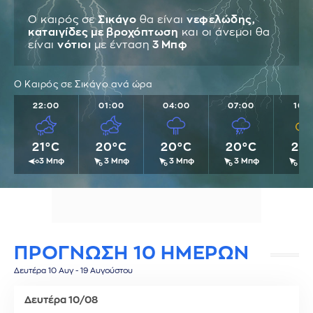
Ο καιρός σε
Σικάγο
θα είναι
νεφελώδης,
καταιγίδες με βροχόπτωση
και οι άνεμοι θα
είναι
νότιοι
με ένταση
3 Μπφ
Ο Καιρός σε Σικάγο ανά ώρα
22:00
01:00
04:00
07:00
10:
21°C
20°C
20°C
20°C
22
3 Μπφ
3 Μπφ
3 Μπφ
3 Μπφ
3 
ΠΡΟΓΝΩΣΗ 10 ΗΜΕΡΩΝ
Δευτέρα 10 Αυγ - 19 Αυγούστου
Δευτέρα 10/08