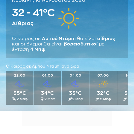
Κυριακή, 16 Αυγούστου 2026
32 - 41°C
Αίθριος
Ο καιρός σε
Αμπού Ντάμπι
θα είναι
αίθριος
και οι άνεμοι θα είναι
βορειοδυτικοί
με
ένταση
4 Μπφ
Ο Καιρός σε Αμπού Ντάμπι ανά ώρα
22:00
01:00
04:00
07:00
10:
35°C
34°C
33°C
32°C
39
2 Μπφ
2 Μπφ
2 Μπφ
2 Μπφ
2 