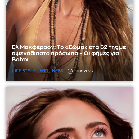
Ελ Μακφέρσον: Το «Σώμα» στα 62 της με
αψεγάδιαστο πρόσωπο – Οι φήμες για
Botox
LIFE STYLE - WELLNESS
07.08.2026