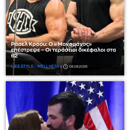
Ράσελ Κρόου: Ο «Μονομάχος»
επέστρεψε – Οι τεράστιοι δικέφαλοι στα
62
LIFE STYLE - WELLNESS
06.08.2026