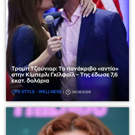
Τραμπ Τζούνιορ: Το πανάκριβο «αντίο»
στην Κίμπερλι Γκίλφοϊλ – Της έδωσε 7,6
εκατ. δολάρια
LIFE STYLE - WELLNESS
06.08.2026