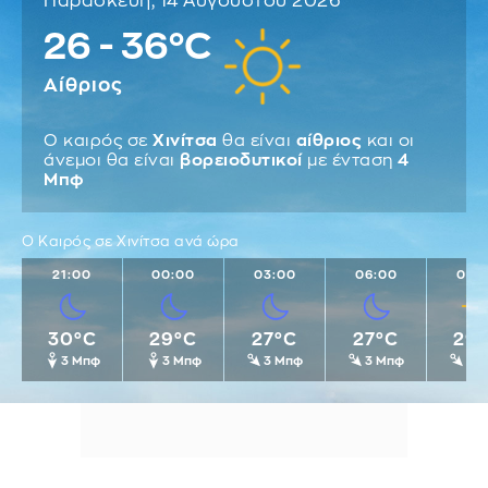
Παρασκευή, 14 Αυγούστου 2026
26 - 36°C
Αίθριος
Ο καιρός σε
Χινίτσα
θα είναι
αίθριος
και οι
άνεμοι θα είναι
βορειοδυτικοί
με ένταση
4
Μπφ
Ο Καιρός σε Χινίτσα ανά ώρα
21:00
00:00
03:00
06:00
09:
30°C
29°C
27°C
27°C
29
3 Μπφ
3 Μπφ
3 Μπφ
3 Μπφ
4 