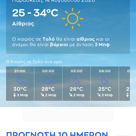
Παρασκευή, 14 Αυγούστου 2026
25 - 34°C
Αίθριος
Ο καιρός σε
Τολό
θα είναι
αίθριος
και οι
άνεμοι θα είναι
βόρειοι
με ένταση
3 Μπφ
Ο Καιρός σε Τολό ανά ώρα
21:00
00:00
03:00
06:00
09:
30°C
28°C
26°C
25°C
28
3 Μπφ
2 Μπφ
2 Μπφ
3 Μπφ
3 
ΠΡΟΓΝΩΣΗ 10 ΗΜΕΡΩΝ