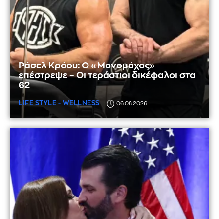
Ράσελ Κρόου: Ο «Μονομάχος»
επέστρεψε – Οι τεράστιοι δικέφαλοι στα
62
LIFE STYLE - WELLNESS
06.08.2026