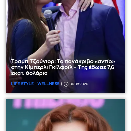
Τραμπ Τζούνιορ: Το πανάκριβο «αντίο»
στην Κίμπερλι Γκίλφοϊλ – Της έδωσε 7,6
εκατ. δολάρια
LIFE STYLE - WELLNESS
06.08.2026