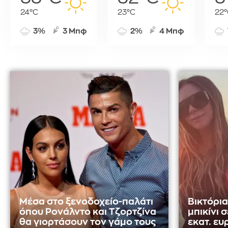
24°C
23°C
22°
3%
3 Μπφ
2%
4 Μπφ
Μέσα στο ξενοδοχείο-παλάτι
Βικτόρι
όπου Ρονάλντο και Τζορτζίνα
μπικίνι 
θα γιορτάσουν τον γάμο τους
εκατ. ευ