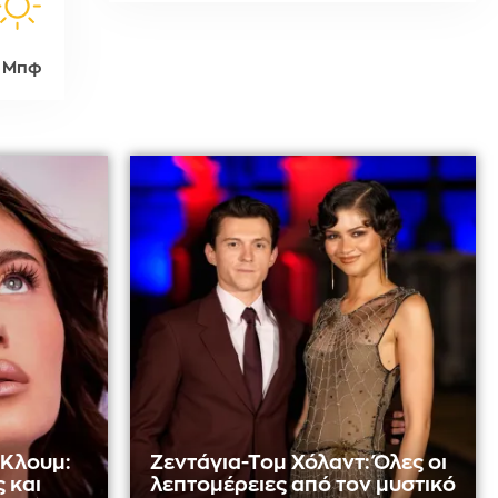
 Μπφ
 Κλουμ:
Ζεντάγια-Τομ Χόλαντ: Όλες οι
 και
λεπτομέρειες από τον μυστικό