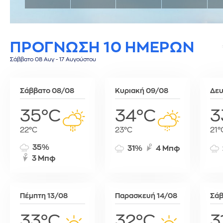
Σίφνος
Τεγκουσιγκάλπα
Ριάντ
Σύμη
Τζορτζτάουν
Ρίγα
Τήλος
Τορόντο
Σάνα
ΠΡΟΓΝΩΣΗ 10 ΗΜΕΡΩΝ
Τήνος
Σεούλ
Φολέγανδρος
Σιγκαπούρη
Σάββατο 08 Αυγ - 17 Αυγούστου
Χάλκη
Ταϊπέι
Ταναναρίβη
Σάββατο 08/08
Κυριακή 09/08
Δευ
Τασκένδη
Τεχεράνη
35°C
34°C
3
Τζακάρτα
22°C
23°C
21°
Τιφλίδα
Τόκιο
35%
31%
4 Μπφ
3 Μπφ
Τύνιδα
Πέμπτη 13/08
Παρασκευή 14/08
Σάβ
33°C
32°C
3