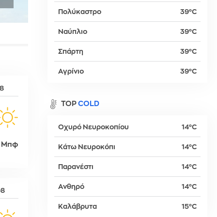
Πολύκαστρο
39°C
Ναύπλιο
39°C
βα
Σπάρτη
39°C
Αγρίνιο
39°C
08
TOP
COLD
Οχυρό Νευροκοπίου
14°C
 Μπφ
Κάτω Νευροκόπι
14°C
Παρανέστι
14°C
δη
Ανθηρό
14°C
08
Καλάβρυτα
15°C
ρτη