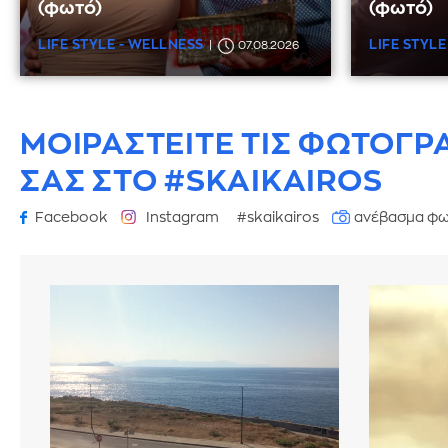
(φωτό)
(φωτό)
LIFE STYLE - WELLNESS
LIFE STYLE
07.08.2026
ΜΟΙΡΑΣΤΕΙΤΕ ΤΙΣ ΦΩΤΟΓΡ
ΣΑΣ ΣΤΟ #SKAIKAIROS
Facebook
Instagram
#skaikairos
ανέβασμα φω