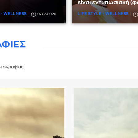
είναι εντυπωσιακή (φ
 - WELLNESS
LIFE STYLE - WELLNESS
07.08.2026
ΑΦΙΕΣ
τογραφίας