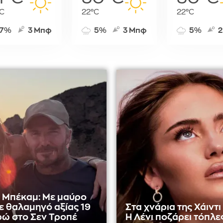
C
22°C
22°C
7%
3 Μπφ
5%
3 Μπφ
5%
2
α Μπέκαμ: Με μαύρο
σε θαλαμηγό αξίας 19
Στα χνάρια της Χάιντι
ρώ στο Σεν Τροπέ
Η Λένι ποζάρει τόπλες