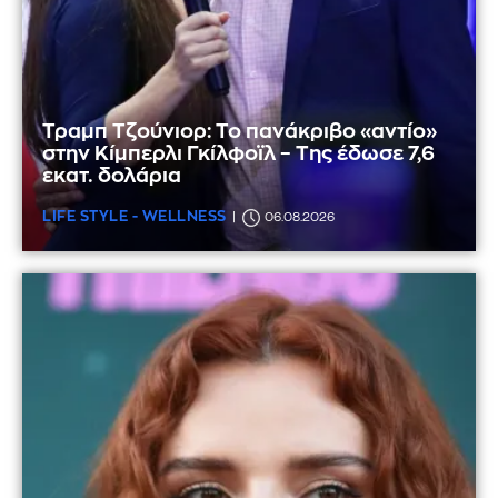
Τραμπ Τζούνιορ: Το πανάκριβο «αντίο»
στην Κίμπερλι Γκίλφοϊλ – Της έδωσε 7,6
εκατ. δολάρια
LIFE STYLE - WELLNESS
06.08.2026