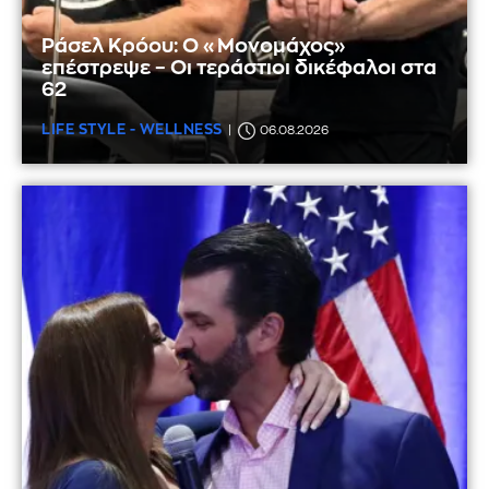
Ράσελ Κρόου: Ο «Μονομάχος»
επέστρεψε – Οι τεράστιοι δικέφαλοι στα
62
LIFE STYLE - WELLNESS
06.08.2026