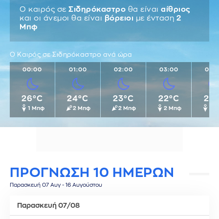
Ο καιρός σε
Σιδηρόκαστρο
θα είναι
αίθριος
και οι άνεμοι θα είναι
βόρειοι
με ένταση
2
Μπφ
Ο Καιρός σε Σιδηρόκαστρο ανά ώρα
00:00
01:00
02:00
03:00
04:
26°C
24°C
23°C
22°C
22
1 Μπφ
2 Μπφ
2 Μπφ
2 Μπφ
2 
ΠΡΟΓΝΩΣΗ 10 ΗΜΕΡΩΝ
Παρασκευή 07 Αυγ - 16 Αυγούστου
Παρασκευή 07/08