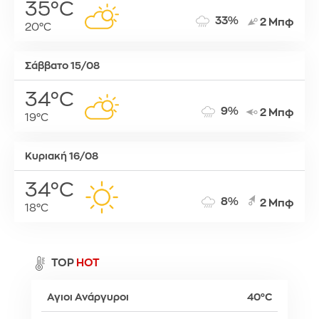
35°C
33%
2 Μπφ
20°C
Σάββατο 15/08
34°C
9%
2 Μπφ
19°C
Κυριακή 16/08
34°C
8%
2 Μπφ
18°C
TOP
HOT
Αγιοι Ανάργυροι
40°C