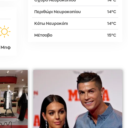
Οχυρό Νευροκοπίου
14°C
Περιθώρι Νευροκοπίου
14°C
δη
Κάτω Νευροκόπι
14°C
Μέτσοβο
15°C
ρτη
 Μπφ