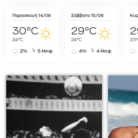
Τύνιδα
Παρασκευή 14/08
Σάββατο 15/08
Κυρ
30°C
29°C
2
24°C
24°C
23°
2%
5 Μπφ
4%
4 Μπφ