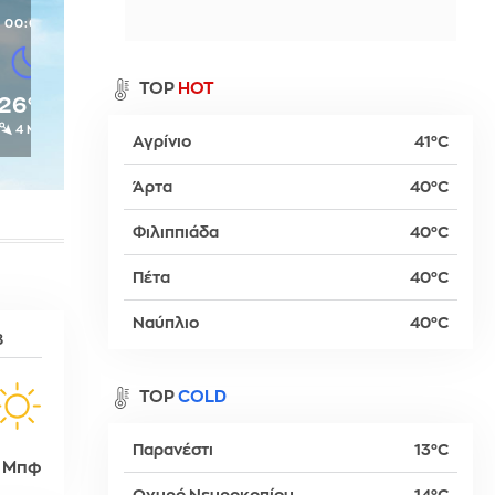
00:00
α
TOP
HOT
26°C
4 Μπφ
Αγρίνιο
41°C
ρ
Άρτα
40°C
Φιλιππιάδα
40°C
βα
Πέτα
40°C
Ναύπλιο
40°C
8
TOP
COLD
Παρανέστι
13°C
 Μπφ