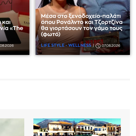
Μέσα στο ξενοδοχείο-παλάτι
 και
όπου Ρονάλντο και Τζορτζίνα
νία «The
θα γιορτάσουν τον γάμο τους
(φωτό)
LIFE STYLE - WELLNESS
.08.2026
07.08.2026