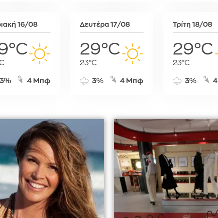
Σόφια
Στοκχόλμη
ιακή 16/08
Δευτέρα 17/08
Τρίτη 18/08
Στουτγκάρ
9°C
29°C
29°C
Ταλίν
Τίρανα
C
23°C
23°C
Φραγκφού
3%
4 Μπφ
3%
4 Μπφ
3%
4