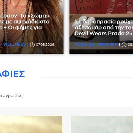
έρσον: Το «Σώμα»
ης με αψεγάδιαστο
Σε δημοπρασία ρούχα
 – Οι φήμες για
αξεσουάρ από την ται
Devil Wears Prada 2»
 - WELLNESS
ΜΟΔΑ ΚΑΙ ΟΜΟΡΦΙΑ
07.08.2026
08
ΑΦΙΕΣ
τογραφίας