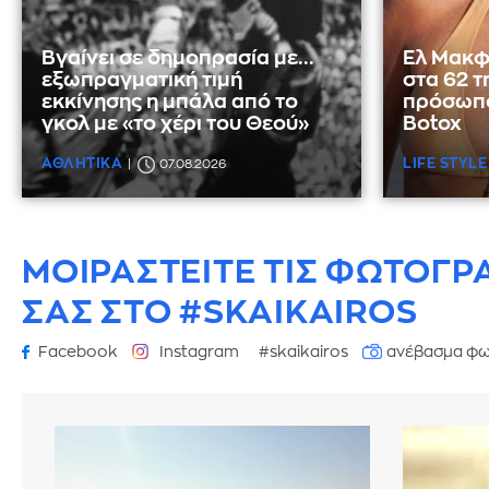
Βγαίνει σε δημοπρασία με...
Ελ Μακφ
εξωπραγματική τιμή
στα 62 τ
εκκίνησης η μπάλα από το
πρόσωπο
γκολ με «το χέρι του Θεού»
Botox
ΑΘΛΗΤΙΚΑ
LIFE STYLE
07.08.2026
ΜΟΙΡΑΣΤΕΙΤΕ ΤΙΣ ΦΩΤΟΓΡ
ΣΑΣ ΣΤΟ #SKAIKAIROS
Facebook
Instagram
#skaikairos
ανέβασμα φω