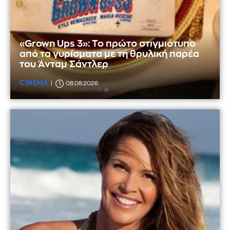
«Grown Ups 3»: Το πρώτο στιγμιότυπο
από τα γυρίσματα με τη θρυλική παρέα
του Άνταμ Σάντλερ
CINEMA
08.08.2026