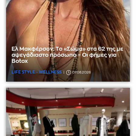
Ελ Μακφέρσον: Το «Σώμα» στα 62 της με
αψεγάδιαστο πρόσωπο – Οι φήμες για
Botox
LIFE STYLE - WELLNESS
07.08.2026