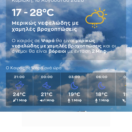
Κυριακή, 16 Αυγούστου 2026
17 - 28°C
Μερικώς νεφελώδης με
χαμηλές βροχοπτώσεις
Ο καιρός σε
Ψαρά
θα είναι
μερικώς
νεφελώδης με χαμηλές βροχοπτώσεις
και οι
άνεμοι θα είναι
βόρειοι
με ένταση
2 Μπφ
Ο Καιρός σε Ψαρά ανά ώρα
21:00
00:00
03:00
06:00
09:
24°C
21°C
19°C
18°C
19
1 Μπφ
1 Μπφ
1 Μπφ
1 Μπφ
1 