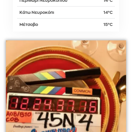
Περιθώρι Νευροκοπίου
14°C
Κάτω Νευροκόπι
14°C
Μέτσοβο
15°C