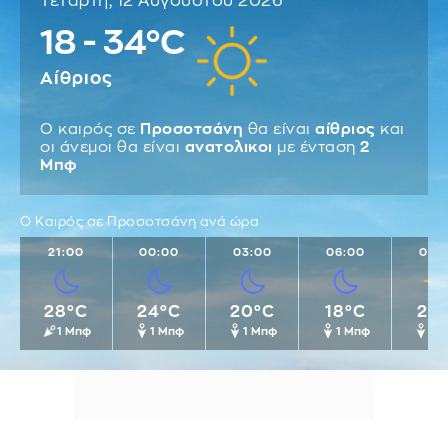
Τετάρτη, 12 Αυγούστου 2026
18 - 34°C
Αίθριος
Ο καιρός σε
Προσοτσάνη
θα είναι
αίθριος
και
οι άνεμοι θα είναι
ανατολικοι
με ένταση
2
Μπφ
Ο Καιρός σε Προσοτσάνη ανά ώρα
21:00
00:00
03:00
06:00
09:
28°C
24°C
20°C
18°C
23
1 Μπφ
1 Μπφ
1 Μπφ
1 Μπφ
1 