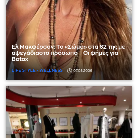
Ελ Μακφέρσον: Το «Σώμα» στα 62 της με
αψεγάδιαστο πρόσωπο – Οι φήμες για
Botox
LIFE STYLE - WELLNESS
07.08.2026