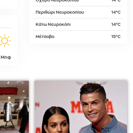
Οχυρό Νευροκοπίου
14°C
Περιθώρι Νευροκοπίου
14°C
δη
Κάτω Νευροκόπι
14°C
Μέτσοβο
15°C
ρτη
 Μπφ