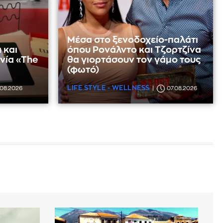
Μέσα στο ξενοδοχείο-παλάτι
 και
όπου Ρονάλντο και Τζορτζίνα
νία «The
θα γιορτάσουν τον γάμο τους
(φωτό)
LIFE STYLE - WELLNESS
.08.2026
07.08.2026