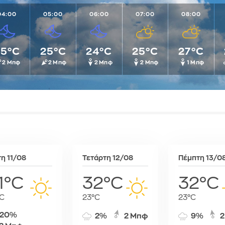
Πολύκαστρο
Νιαμέι
Λευκωσία
04:00
05:00
Ροδολίβος
06:00
07:00
08:00
Νουαξότ
Λιουμπλιάν
Σέρρες
Ντακάρ
Λισαβώνα
Σιδηρόκαστρο
Ντοντόμα
Λονδίνο
25°C
25°C
24°C
25°C
27°C
Σκύδρα
Ουαγκαντούγκου
Μαδρίτη
2 Μπφ
2 Μπφ
2 Μπφ
2 Μπφ
1 Μπφ
Σταυρός
Πνομ Πενχ
Μάντσεστε
Συκιές
Ραμπάτ
Μινσκ
Χρυσό
Τζαμένα
Μόναχο
Τζιμπουτί
Μόσχα
Τρίπολη
Μπρατισλά
Φρίταουν
Όσλο
Χαράρε
Παρίσι
τη 11/08
Τετάρτη 12/08
Πέμπτη 13/0
Χαρτούμ
Πάφος
Πράγα
1°C
32°C
32°C
Πρίστινα
Ρώμη
C
23°C
23°C
Σαράγεβο
20%
2%
2 Μπφ
9%
2
Σκόπια