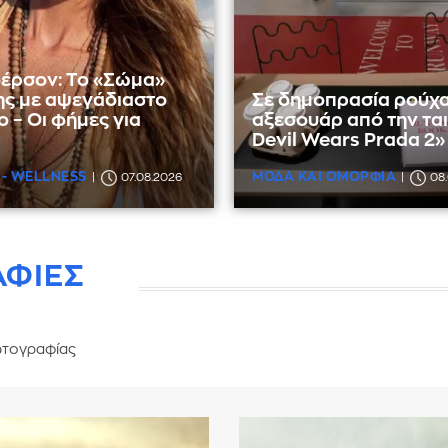
έρσον: Το «Σώμα»
ης με αψεγάδιαστο
Σε δημοπρασία ρούχα
 – Οι φήμες για
αξεσουάρ από την ται
Devil Wears Prada 2»
 - WELLNESS
ΜΟΔΑ ΚΑΙ ΟΜΟΡΦΙΑ
07.08.2026
08
ΑΦΙΕΣ
τογραφίας