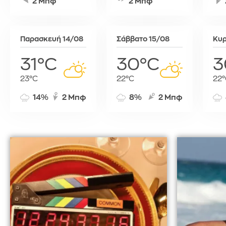
2 Μπφ
2 Μπφ
Τύνιδα
Παρασκευή 14/08
Σάββατο 15/08
Κυρ
31°C
30°C
3
23°C
22°C
22°
14%
2 Μπφ
8%
2 Μπφ