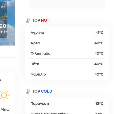
09:00
10:00
11:00
12:00
13:00
α
TOP
HOT
28°C
29°C
29°C
30°C
30°C
1 Μπφ
2 Μπφ
2 Μπφ
2 Μπφ
2 Μπφ
Αγρίνιο
41°C
ρ
Άρτα
40°C
Φιλιππιάδα
40°C
βα
Πέτα
40°C
Ναύπλιο
40°C
8
TOP
COLD
Παρανέστι
13°C
 Μπφ