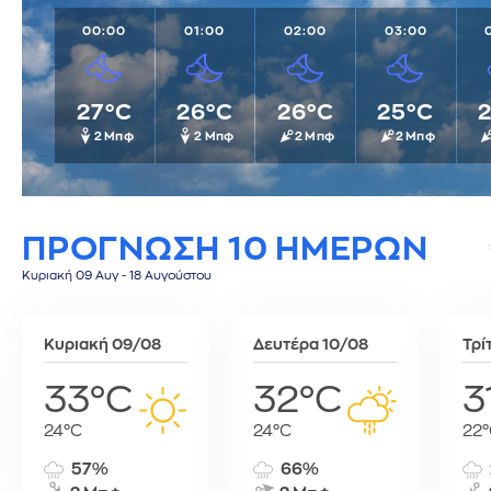
Πάρος
Σαν Χοσέ
Ντουσάνμπε
00:00
01:00
02:00
03:00
Πάτμος
Σαντιάγο
Ντόχα
Ρόδος
Σάντο Ντομίνγκο
Ουλάν Μπατόρ
Σαντορίνη
Σιάτλ
Πεκίνο
27°C
26°C
26°C
25°C
Σέριφος
Σικάγο
Πιονγκγιάνγκ
2 Μπφ
2 Μπφ
2 Μπφ
2 Μπφ
Σίκινος
Σούκρε
Πορτ Μόρεσμπι
Σίφνος
Τεγκουσιγκάλπα
Ριάντ
Σύμη
Τζορτζτάουν
Ρίγα
Τήλος
Τορόντο
Σάνα
ΠΡΟΓΝΩΣΗ 10 ΗΜΕΡΩΝ
Τήνος
Σεούλ
Κυριακή 09 Αυγ - 18 Αυγούστου
Φολέγανδρος
Σιγκαπούρη
Χάλκη
Ταϊπέι
Κυριακή 09/08
Δευτέρα 10/08
Τρί
Ταναναρίβη
Τασκένδη
33°C
32°C
3
Τεχεράνη
Τζακάρτα
24°C
24°C
22°
Τιφλίδα
57%
66%
Τόκιο