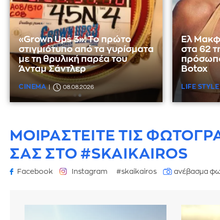
«Grown Ups 3»: Το πρώτο
Ελ Μακφ
στιγμιότυπο από τα γυρίσματα
στα 62 τ
με τη θρυλική παρέα του
πρόσωπο
Άνταμ Σάντλερ
Botox
CINEMA
LIFE STYLE
08.08.2026
ΜΟΙΡΑΣΤΕΙΤΕ ΤΙΣ ΦΩΤΟΓΡ
ΣΑΣ ΣΤΟ #SKAIKAIROS
Facebook
Instagram
#skaikairos
ανέβασμα φω