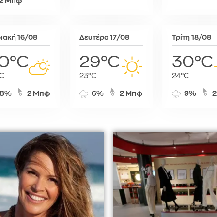
2 Μπφ
Σόφια
Στοκχόλμη
Στουτγκάρ
ιακή 16/08
Δευτέρα 17/08
Τρίτη 18/08
Ταλίν
Τίρανα
0°C
29°C
30°C
Φραγκφού
C
23°C
24°C
8%
2 Μπφ
6%
2 Μπφ
9%
2