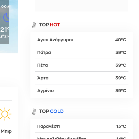
00:00
α
TOP
HOT
21°C
2 Μπφ
Αγιοι Ανάργυροι
40°C
ρ
Πάτρα
39°C
Πέτα
39°C
βα
Άρτα
39°C
Αγρίνιο
39°C
TOP
COLD
Παρανέστι
13°C
 Μπφ