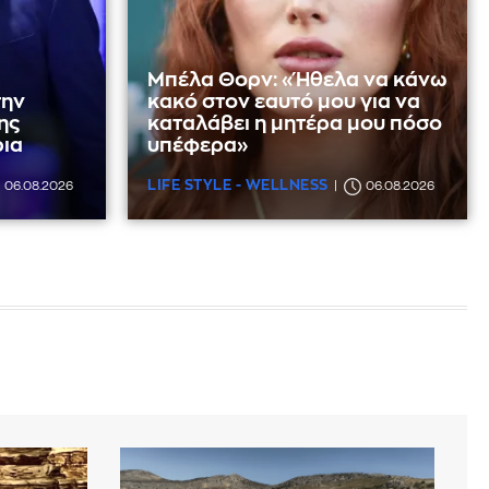
Μπέλα Θορν: «Ήθελα να κάνω
την
κακό στον εαυτό μου για να
ης
καταλάβει η μητέρα μου πόσο
ρια
υπέφερα»
LIFE STYLE - WELLNESS
06.08.2026
06.08.2026