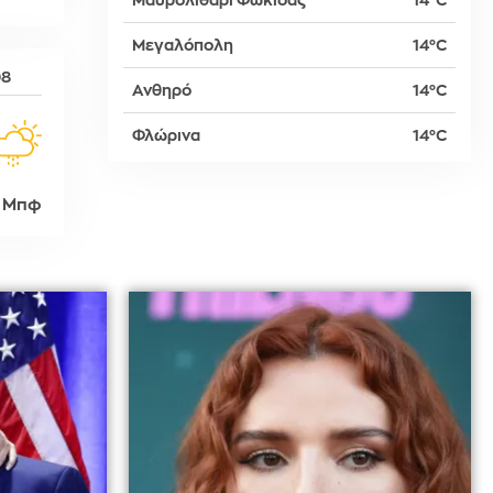
Μαυρολιθάρι Φωκίδας
14°C
Μεγαλόπολη
14°C
δη
08
Ανθηρό
14°C
Φλώρινα
14°C
ρτη
 Μπφ