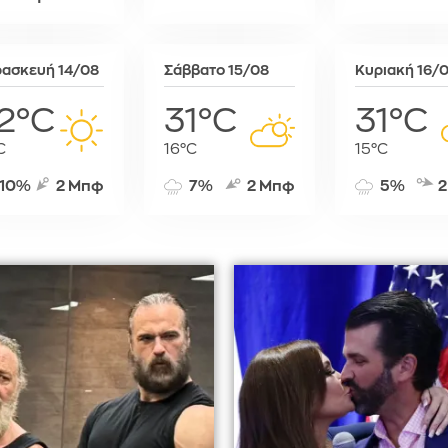
Σόφια
Στοκχόλμη
Στουτγκάρ
ασκευή 14/08
Σάββατο 15/08
Κυριακή 16/
Ταλίν
2°C
31°C
31°C
Τίρανα
Φραγκφού
C
16°C
15°C
10%
2 Μπφ
7%
2 Μπφ
5%
2