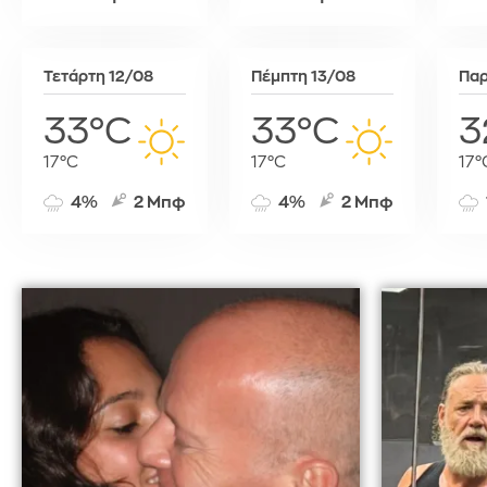
Τύνιδα
Τετάρτη 12/08
Πέμπτη 13/08
Παρ
33°C
33°C
3
17°C
17°C
17°
4%
2 Μπφ
4%
2 Μπφ