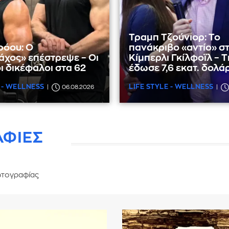
Τραμπ Τζούνιορ: Το
ρόου: Ο
πανάκριβο «αντίο» σ
χος» επέστρεψε – Οι
Κίμπερλι Γκίλφοϊλ – Τ
ι δικέφαλοι στα 62
έδωσε 7,6 εκατ. δολά
 - WELLNESS
LIFE STYLE - WELLNESS
06.08.2026
ΑΦΙΕΣ
τογραφίας