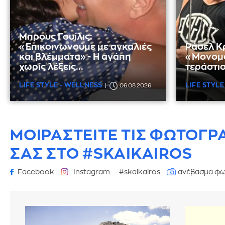
Μπρους Γουίλις:
«Επικοινωνούμε με αγκαλιές
Ράσελ Κ
και βλέμματα» - Η αγάπη
«Μονομά
χωρίς λέξεις...
τεράστιο
LIFE STYLE - WELLNESS
LIFE STYLE
06.08.2026
ΜΟΙΡΑΣΤΕΙΤΕ ΤΙΣ ΦΩΤΟΓΡ
ΣΑΣ ΣΤΟ #SKAIKAIROS
Facebook
Instagram
#skaikairos
ανέβασμα φω