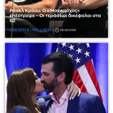
Ράσελ Κρόου: Ο «Μονομάχος»
επέστρεψε – Οι τεράστιοι δικέφαλοι στα
62
LIFE STYLE - WELLNESS
06.08.2026