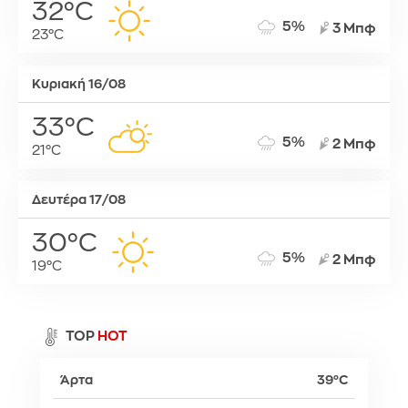
32°C
5%
3 Μπφ
23°C
Κυριακή 16/08
33°C
5%
2 Μπφ
21°C
Δευτέρα 17/08
30°C
5%
2 Μπφ
19°C
TOP
HOT
Άρτα
39°C