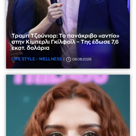
Τραμπ Τζούνιορ: Το πανάκριβο «αντίο»
στην Κίμπερλι Γκίλφοϊλ – Της έδωσε 7,6
εκατ. δολάρια
LIFE STYLE - WELLNESS
06.08.2026