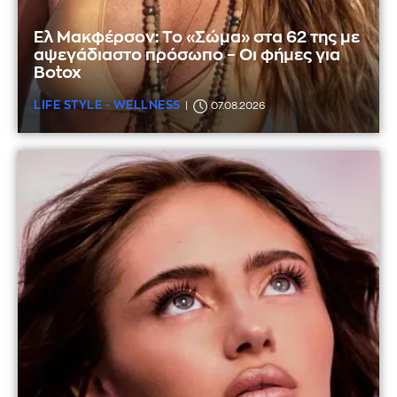
Ελ Μακφέρσον: Το «Σώμα» στα 62 της με
αψεγάδιαστο πρόσωπο – Οι φήμες για
Botox
LIFE STYLE - WELLNESS
07.08.2026