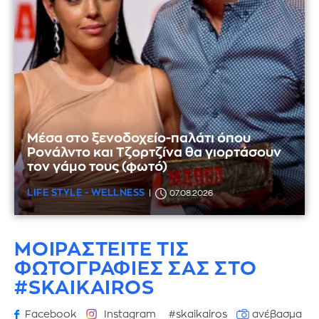
Μέσα στο ξενοδοχείο-παλάτι όπου
Ρονάλντο και Τζορτζίνα θα γιορτάσουν
τον γάμο τους (φωτό)
LIFE STYLE - WELLNESS
07.08.2026
ΜΟΙΡΑΣΤΕΙΤΕ ΤΙΣ
ΦΩΤΟΓΡΑΦΙΕΣ
ΣΑΣ ΣΤΟ
#SKAIKAIROS
Facebook
Instagram
#skaikairos
ανέβασμα