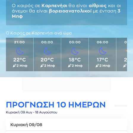
Ο καιρός σε
Καρπενήσι
θα είναι
αίθριος
και οι
άνεμοι θα είναι
βορειοανατολικοί
με ένταση
3
Μπφ
Ο Καιρός σε Καρπενήσι ανά ώρα
21:00
00:00
03:00
06:00
09:
22°C
20°C
18°C
17°C
21°
2 Μπφ
2 Μπφ
2 Μπφ
2 Μπφ
3 
ΠΡΟΓΝΩΣΗ 10 ΗΜΕΡΩΝ
Κυριακή 09 Αυγ - 18 Αυγούστου
Κυριακή 09/08