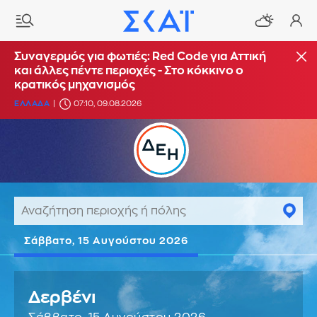
Συναγερμός για φωτιές: Red Code για Αττική
και άλλες πέντε περιοχές - Στο κόκκινο ο
κρατικός μηχανισμός
ΕΛΛΑΔΑ
07:10, 09.08.2026
Σάββατο, 15 Αυγούστου 2026
Δερβένι