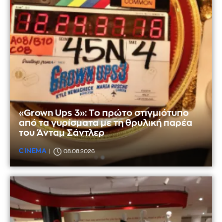
«Grown Ups 3»: Το πρώτο στιγμιότυπο
από τα γυρίσματα με τη θρυλική παρέα
του Άνταμ Σάντλερ
CINEMA
08.08.2026