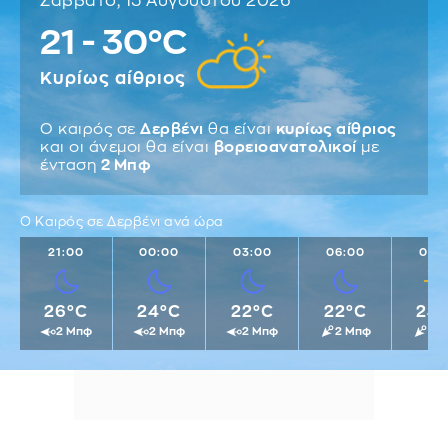
Σάββατο, 15 Αυγούστου 2026
21 - 30°C
Κυρίως αίθριος
Ο καιρός σε
Δερβένι
θα είναι
κυρίως αίθριος
και οι άνεμοι θα είναι
βορειοανατολικοί
με
ένταση
2 Μπφ
Ο Καιρός σε Δερβένι ανά ώρα
21:00
00:00
03:00
06:00
09:
26°C
24°C
22°C
22°C
24
2 Μπφ
2 Μπφ
2 Μπφ
2 Μπφ
2 