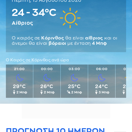
Πέμπτη, 13 Αυγούστου 2026
24 - 34°C
Αίθριος
Ο καιρός σε
Κόρινθος
θα είναι
αίθριος
και οι
άνεμοι θα είναι
βόρειοι
με ένταση
4 Μπφ
Ο Καιρός σε Κόρινθος ανά ώρα
21:00
00:00
03:00
06:00
09:
29°C
26°C
25°C
24°C
27
2 Μπφ
2 Μπφ
2 Μπφ
3 Μπφ
3 
ΠΡΟΓΝΩΣΗ 10 ΗΜΕΡΩΝ