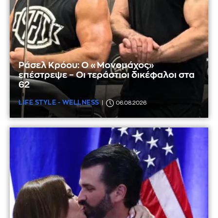
Ράσελ Κρόου: Ο «Μονομάχος»
επέστρεψε – Οι τεράστιοι δικέφαλοι στα
62
LIFE STYLE - WELLNESS
06.08.2026