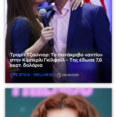
Τραμπ Τζούνιορ: Το πανάκριβο «αντίο»
στην Κίμπερλι Γκίλφοϊλ – Της έδωσε 7,6
εκατ. δολάρια
LIFE STYLE - WELLNESS
06.08.2026