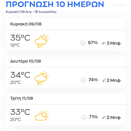
ΠΡΟΓΝΩΣΗ 10 ΗΜΕΡΩΝ
Κυριακή 09 Αυγ - 18 Αυγούστου
Κυριακή 09/08
35°C
67%
3 Μπφ
18°C
Δευτέρα 10/08
34°C
74%
2 Μπφ
20°C
Τρίτη 11/08
33°C
71%
2 Μπφ
20°C