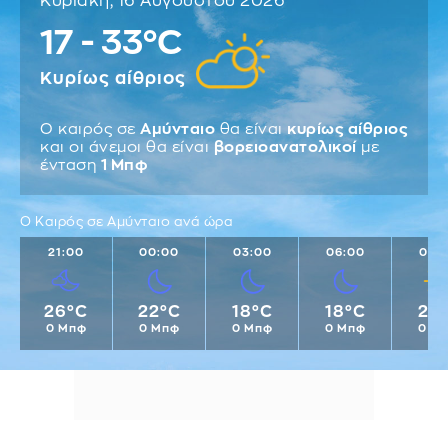
Κυριακή, 16 Αυγούστου 2026
17 - 33°C
Κυρίως αίθριος
Ο καιρός σε
Αμύνταιο
θα είναι
κυρίως αίθριος
και οι άνεμοι θα είναι
βορειοανατολικοί
με
ένταση
1 Μπφ
Ο Καιρός σε Αμύνταιο ανά ώρα
21:00
00:00
03:00
06:00
09:
26°C
22°C
18°C
18°C
21°
0 Μπφ
0 Μπφ
0 Μπφ
0 Μπφ
0 Μ