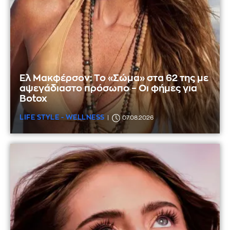
Ελ Μακφέρσον: Το «Σώμα» στα 62 της με
αψεγάδιαστο πρόσωπο – Οι φήμες για
Botox
LIFE STYLE - WELLNESS
07.08.2026