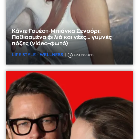
Κάνιε Γουέστ-Μπιάνκα Σενσόρι:
Παθιασμένα φιλιά και νέες… γυμνές
πόζες (video-φωτό)
LIFE STYLE - WELLNESS
05.08.2026