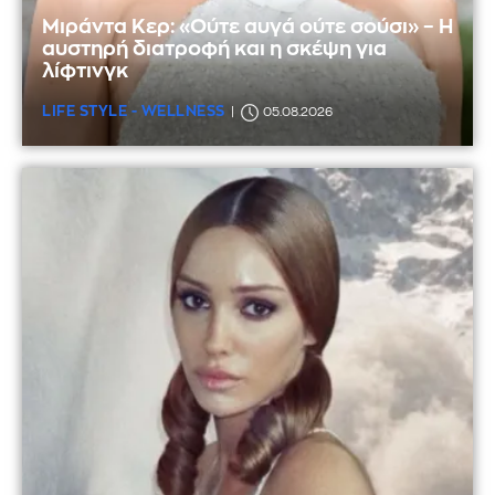
Μιράντα Κερ: «Ούτε αυγά ούτε σούσι» – Η
αυστηρή διατροφή και η σκέψη για
λίφτινγκ
LIFE STYLE - WELLNESS
05.08.2026