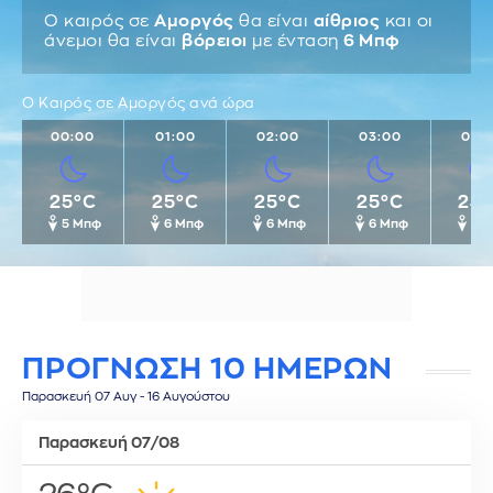
Ο καιρός σε
Αμοργός
θα είναι
αίθριος
και οι
άνεμοι θα είναι
βόρειοι
με ένταση
6 Μπφ
Ο Καιρός σε Αμοργός ανά ώρα
00:00
01:00
02:00
03:00
04:
25°C
25°C
25°C
25°C
24
5 Μπφ
6 Μπφ
6 Μπφ
6 Μπφ
6 
ΠΡΟΓΝΩΣΗ 10 ΗΜΕΡΩΝ
Παρασκευή 07 Αυγ - 16 Αυγούστου
Παρασκευή 07/08