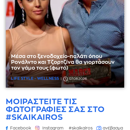
Μέσα στο ξενοδοχείο-παλάτι όπου
Ρονάλντο και Τζορτζίνα θα γιορτάσουν
τον γάμο τους (φωτό)
LIFE STYLE - WELLNESS
07.08.2026
ΜΟΙΡΑΣΤΕΙΤΕ ΤΙΣ
ΦΩΤΟΓΡΑΦΙΕΣ
ΣΑΣ ΣΤΟ
#SKAIKAIROS
Facebook
Instagram
#skaikairos
ανέβασμα