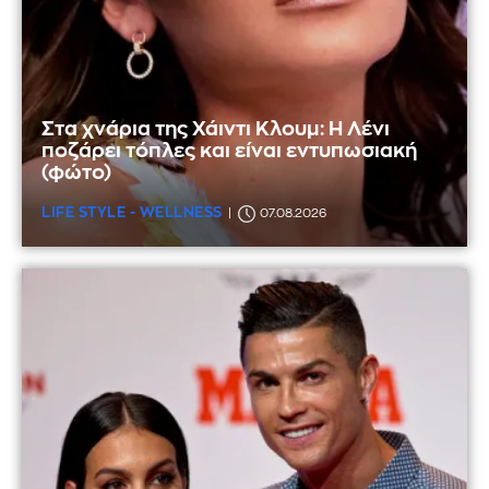
Στα χνάρια της Χάιντι Κλουμ: Η Λένι
ποζάρει τόπλες και είναι εντυπωσιακή
(φώτο)
LIFE STYLE - WELLNESS
07.08.2026