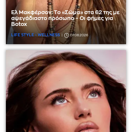
Ελ Μακφέρσον: Το «Σώμα» στα 62 της με
αψεγάδιαστο πρόσωπο – Οι φήμες για
Botox
LIFE STYLE - WELLNESS
07.08.2026