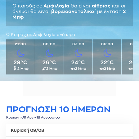
Ο καιρός σε
Αμφιλοχία
θα είναι
αίθριος
και οι
άνεμοι θα είναι
βορειοανατολικοί
με ένταση
2
Μπφ
Ο Καιρός σε Αμφιλοχία ανά ώρα
21:00
00:00
03:00
06:00
09:
29°C
26°C
24°C
22°C
26
2 Μπφ
2 Μπφ
2 Μπφ
2 Μπφ
2 
ΠΡΟΓΝΩΣΗ 10 ΗΜΕΡΩΝ
Κυριακή 09 Αυγ - 18 Αυγούστου
Κυριακή 09/08