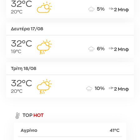
32°C
5%
2 Μπφ
20°C
Δευτέρα 17/08
32°C
6%
2 Μπφ
19°C
Τρίτη 18/08
32°C
10%
2 Μπφ
20°C
TOP
HOT
Αγρίνιο
41°C