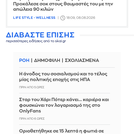
Προκάλεσε σοκ στους θαυμαστές του με την
απώλεια 90 κιλών
LIFE STYLE - WELLNESS
18:09, 08.08.2026
ΔΙΑΒΑΣΤΕ ΕΠΙΣΗΣ
περισσότερες ειδήσεις από το skai.gr
ΡΟΗ
ΔΗΜΟΦΙΛΗ
ΣΧΟΛΙΑΣΜΕΝΑ
Η άνοδος του σοσιαλισμού και το τέλος
μίας πολιτικής εποχής στις ΗΠΑ
ΠΡΙΝ ΑΠΌ 5 ΏΡΕΣ
Σταρ του Χάρι Πότερ κάνει... καριέρα και
φουσκώνει τον λογαριασμό της στο
OnlyFans
ΠΡΙΝ ΑΠΌ 6 ΏΡΕΣ
Οριοθετήθηκε σε 15 λεπτά η φωτιά σε