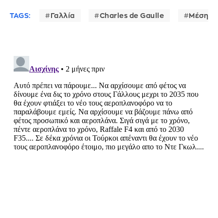
TAGS:
Γαλλία
Charles de Gaulle
Μέση Α