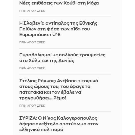
Νέες επιθέσεις των Χούθι στη Μόχα
ΠΡΙΝ ΑΠΌ 7 ΏΡΕΣ
Η Σλοβενία αντίπαλος της Εθνικής
Παίδων στη φάση των «16» του
Ευρωμπάσκετ U16
ΠΡΙΝ ΑΠΌ 7 ΏΡΕΣ
Πυροβολισμοί με πολλούς τραυματίες
στο Χόλμπεκ της Δανίας
ΠΡΙΝ ΑΠΌ 7 ΏΡΕΣ
Στέλιος Ρόκκος: Ανέβασε πιτσιρικά
στους ώμους του, του έφαγε τα
πατατάκια και τον έβαλε να
τραγουδήσει... Ρέμο!
ΠΡΙΝ ΑΠΌ 7 ΏΡΕΣ
ΣΥΡΙΖΑ: Ο Νίκος Καλογερόπουλος
άφησε ανεξίτηλο αποτύπωμα στον
ελληνικό πολιτισμό