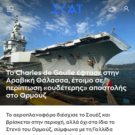
Το Charles de Gaulle έφτασε στην
Αραβική Θάλασσα, έτοιμο σε
περίπτωση «ουδέτερης» αποστολής
στο Ορμούζ
Το αεροπλανοφόρο διέσχισε το Σουέζ και
βρίσκεται στην περιοχή, αλλά όχι στα ίδια το
Στενό του Ορμούζ, σύμφωνα με τη Γαλλίδα